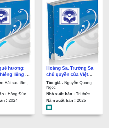
 quê hương:
Hoàng Sa, Trường Sa
hiêng liêng /
chủ quyền của Việt
ưu tầm, biên
Nam : Tư liệu và sự thật
n Hải sưu tầm,
Tác giả :
Nguyễn Quang
lịch sử / Nguyễn Quang
Ngọc
Ngọc
ản :
Hồng Đức
Nhà xuất bản :
Tri thức
ản :
2024
Năm xuất bản :
2025