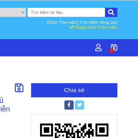
Chọn Thư viện
|
Tìm kiếm nâng cao
Đang chọn 9 thư viện
0
Chia sẻ
ủ
iễn