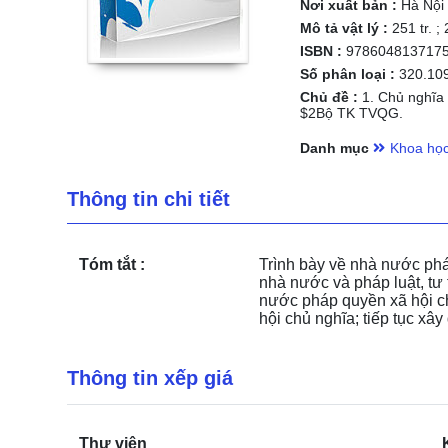
Nơi xuất bản :
Hà Nội
Mô tả vật lý :
251 tr. ;
ISBN :
978604813717
Số phân loại :
320.10
Chủ đề :
1. Chủ nghĩa
$2Bộ TK TVQG.
Danh mục
Khoa học
Thông tin chi tiết
Tóm tắt :
Trình bày về nhà nước pháp
nhà nước và pháp luật, t
nước pháp quyền xã hội ch
hội chủ nghĩa; tiếp tục x
Thông tin xếp giá
Thư viện