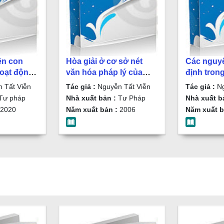
ền con
Hòa giải ở cơ sở nét
Các nguyê
hoạt động
văn hóa pháp lý của
định trong
uyễn Tất
người Việt Nam /
sự Việt N
 Tất Viễn
Tác giả :
Nguyễn Tất Viễn
Tác giả :
Ng
Nguyễn Tất Viễn
Tất Viễn
Tư pháp
Nhà xuất bản :
Tư Pháp
Nhà xuất b
2020
Năm xuất bản :
2006
Năm xuất b