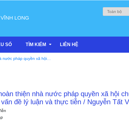
 VĨNH LONG
ỆU SỐ
TÌM KIẾM
LIÊN HỆ
à nước pháp quyền xã hội
 luận và thực tiễn / Nguyễn
hoàn thiện nhà nước pháp quyền xã hội ch
 vấn đề lý luận và thực tiễn / Nguyễn Tất V
iễn
áp