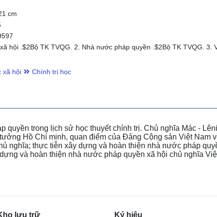
 21 cm
5
9597
 xã hội .$2Bộ TK TVQG. 2. Nhà nước pháp quyền .$2Bộ TK TVQG. 3. 
 xã hội
Chính trị học
 quyền trong lịch sử học thuyết chính trị. Chủ nghĩa Mác - Lêni
ư tưởng Hồ Chí minh, quan điểm của Đảng Cộng sản Việt Nam v
ủ nghĩa; thực tiễn xây dựng và hoàn thiện nhà nước pháp quy
ây dựng và hoàn thiện nhà nước pháp quyền xã hội chủ nghĩa Vi
Kho lưu trữ
Ký hiệu