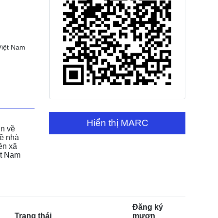
Việt Nam
Hiển thị MARC
n về 
ề nhà 
ền xã 
ệt Nam
Đăng ký
Trạng thái
mượn