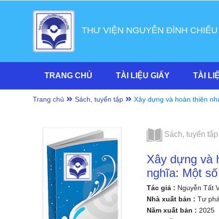
THƯ VIỆN NGUYỄN ĐÌNH CHIỂU
TRANG CHỦ
TÀI LIỆU GIẤY
TÀI LI
Trang chủ
Sách, tuyển tập
Xây dựng và hoàn thiện nh
chủ nghĩa: Một số vấn đề lý
Tất Viễn
Sách, tuyển tập
Xây dựng và 
nghĩa: Một số
Tác giả :
Nguyễn Tất V
Nhà xuất bản :
Tư ph
Năm xuất bản :
2025