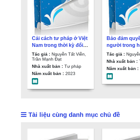
Cải cách tư pháp ở Việt
Bảo đảm quy
Nam trong thời kỳ đổi
người trong 
mới : Sách chuyên khảo
Tư pháp / Ng
Tác giả :
Nguyễn Tất Viễn,
Tác giả :
Nguyễn
/ Nguyễn Tất Viễn, Trần
Viễn
Trần Mạnh Đạt
Nhà xuất bản :
Mạnh Đạt
Nhà xuất bản :
Tư pháp
Năm xuất bản :
Năm xuất bản :
2023
Tài liệu cùng danh mục chủ đề