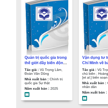
Quản trị quốc gia trong
Vận dụng tư 
thế giới đầy biến động :
Chí Minh về b
Sách chuyên khảo / Vũ
quyền biển đ
Tác giả :
Vũ Trọng Lâm,
Tác giả :
Vũ Trọ
Trọng Lâm, Đoàn Văn
quốc trong k
Đoàn Văn Dũng
chủ biên ; Hoàng 
[et al.] biên soạn
Dũng
mới - Giá trị l
Nhà xuất bản :
Chính trị
quốc gia Sự thật
Nhà xuất bản :
thực tiễn : S
nhân dân
Năm xuất bản :
2025
khảo / Vũ Tr
Năm xuất bản :
chủ biên ; Ho
Kim,....[et al.