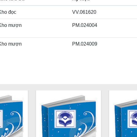
Kho đọc
VV.061620
Kho mượn
PM.024004
Kho mượn
PM.024009