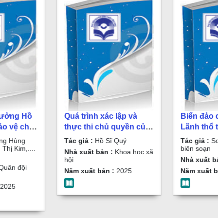
tưởng Hồ
Quá trình xác lập và
Biển đảo
ảo vệ chủ
thực thi chủ quyền của
Lãnh thổ t
ảo của Tổ
Việt Nam tại Hoàng Sa,
Sơn Hải s
ng Hùng
Tác giả :
Hồ Sĩ Quý
Tác giả :
Sơ
ỷ nguyên
Trường Sa thời thuộc
soạn
Thị Kim,....
biên soạn
Nhà xuất bản :
Khoa học xã
ý luận và
Pháp / Hồ Sĩ Quý
hội
Nhà xuất b
Quân đội
ách chuyên
Năm xuất bản :
2025
Năm xuất b
ọng Hùng
2025
àng Thị
] biên soạn