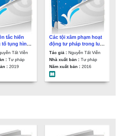
n tắc hiến
Các tội xâm phạm hoạt
 tố tụng hình
động tư pháp trong luật
am/ Nguyễn
hình sự Việt Nam/
uyễn Tất Viễn
Tác giả :
Nguyễn Tất Viễn
Nguyễn Tất Viễn
ản :
Tư pháp
Nhà xuất bản :
Tư pháp
ản :
2019
Năm xuất bản :
2016