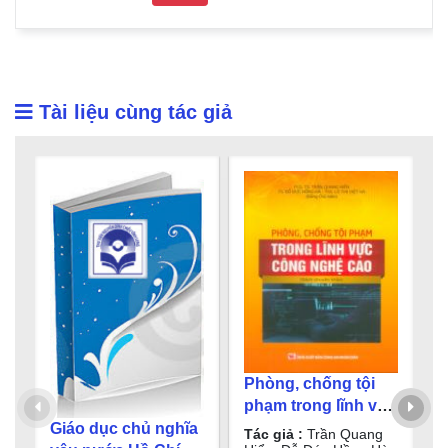
Tài liệu cùng tác giả
Phòng, chống tội
phạm trong lĩnh vực
công nghệ cao :
Giáo dục chủ nghĩa
T
Tác giả :
Trần Quang