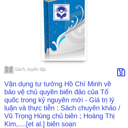
mới - Giá trị lý
luận và thực tiễn :
Sách chuyên
khảo / Vũ Trọng
Hùng chủ biên ;
Hoàng Thị Kim,....
[et al.] biên soạn
Sách, tuyển tập
Vận dụng tư tưởng Hồ Chí Minh về
bảo vệ chủ quyền biển đảo của Tổ
quốc trong kỷ nguyên mới - Giá trị lý
luận và thực tiễn : Sách chuyên khảo /
Vũ Trọng Hùng chủ biên ; Hoàng Thị
Kim,....[et al.] biên soạn