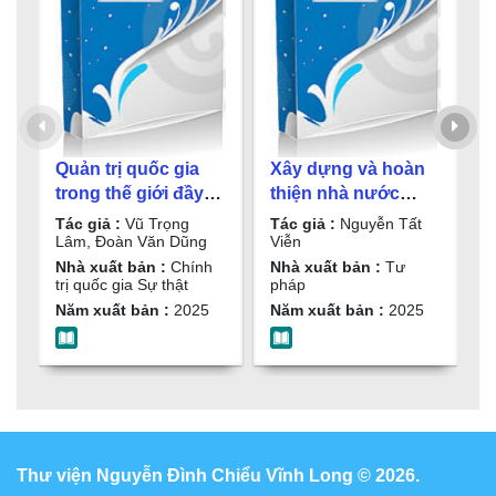
Quản trị quốc gia
Xây dựng và hoàn
Q
trong thế giới đầy
thiện nhà nước
t
biến động : Sách
pháp quyền xã hội
c
Tác giả :
Vũ Trọng
Tác giả :
Nguyễn Tất
T
chuyên khảo / Vũ
chủ nghĩa: Một số
H
Lâm, Đoàn Văn Dũng
Viễn
N
Trọng Lâm, Đoàn
vấn đề lý luận và
S
Nhà xuất bản :
Chính
Nhà xuất bản :
Tư
h
trị quốc gia Sự thật
pháp
Văn Dũng
thực tiễn / Nguyễn
H
N
Năm xuất bản :
2025
Năm xuất bản :
2025
Tất Viễn
Thư viện Nguyễn Đình Chiểu Vĩnh Long © 2026.