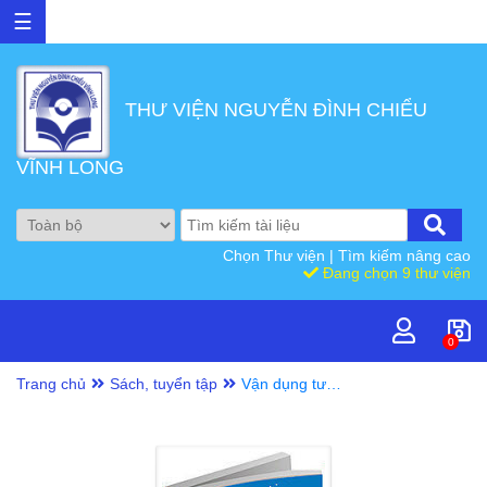
☰
THƯ VIỆN NGUYỄN ĐÌNH CHIỂU
VĨNH LONG
Chọn Thư viện
|
Tìm kiếm nâng cao
Đang chọn 9 thư viện
0
Trang chủ
Sách, tuyển tập
Vận dụng tư
tưởng Hồ Chí
Minh về bảo vệ
chủ quyền biển
đảo của Tổ quốc
trong kỷ nguyên