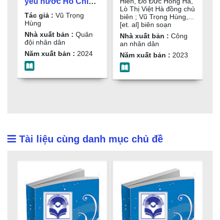
Sách chuyên khảo /
Hiển, Đỗ Đức Hồng Hà,
yêu nước Hồ Chí
T
Lò Thị Việt Hà đồng chủ
Trần Quang Hiển,
Minh cho thanh
Tác giả :
Vũ Trọng
T
biên ; Vũ Trọng Hùng,...
Đỗ Đức Hồng Hà,
niên Việt Nam hiện
Hùng
H
[et. al] biên soạn
Lò Thị Việt Hà đồng
nay : Sách chuyên
Nhà xuất bản :
Quân
N
Nhà xuất bản :
Công
đội nhân dân
h
an nhân dân
chủ biên ; Vũ Trọng
khảo / Vũ Trọng
Năm xuất bản :
2024
N
Hùng,...[et. al] biên
Năm xuất bản :
2023
Hùng
soạn
Tài liệu cùng danh mục chủ đề