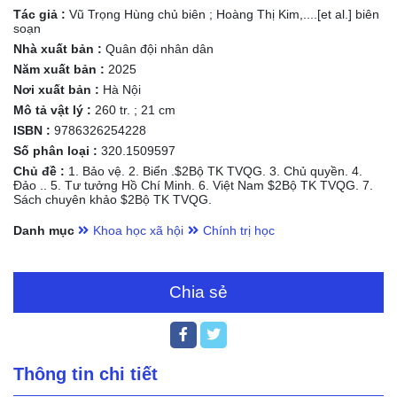
Tác giả :
Vũ Trọng Hùng chủ biên ; Hoàng Thị Kim,....[et al.] biên
soạn
Nhà xuất bản :
Quân đội nhân dân
Năm xuất bản :
2025
Nơi xuất bản :
Hà Nội
Mô tả vật lý :
260 tr. ; 21 cm
ISBN :
9786326254228
Số phân loại :
320.1509597
Chủ đề :
1. Bảo vệ. 2. Biển .$2Bộ TK TVQG. 3. Chủ quyền. 4.
Đảo .. 5. Tư tưởng Hồ Chí Minh. 6. Việt Nam $2Bộ TK TVQG. 7.
Sách chuyên khảo $2Bộ TK TVQG.
Danh mục
Khoa học xã hội
Chính trị học
Chia sẻ
Thông tin chi tiết