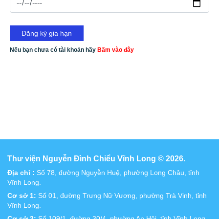
Nếu bạn chưa có tài khoản hãy
Bấm vào đây
Thư viện Nguyễn Đình Chiểu Vĩnh Long © 2026.
Địa chỉ :
Số 78, đường Nguyễn Huệ, phường Long Châu, tỉnh
Vĩnh Long.
Cơ sở 1:
Số 01, đường Trưng Nữ Vương, phường Trà Vinh, tỉnh
Vĩnh Long.
Cơ sở 2:
Số 109/1, đường 30/4, phường An Hội, tỉnh Vĩnh Long.