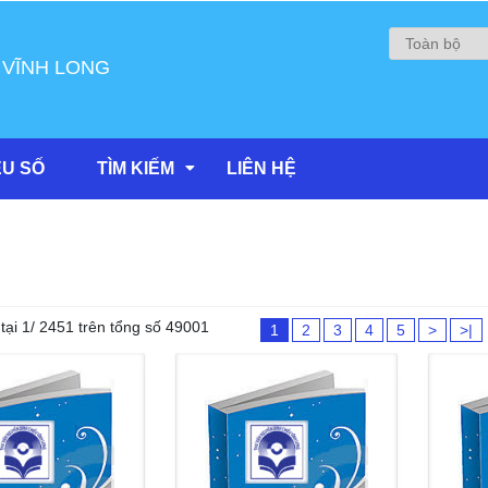
 VĨNH LONG
ỆU SỐ
TÌM KIẾM
LIÊN HỆ
tại 1/ 2451 trên tổng số 49001
1
2
3
4
5
>
>|