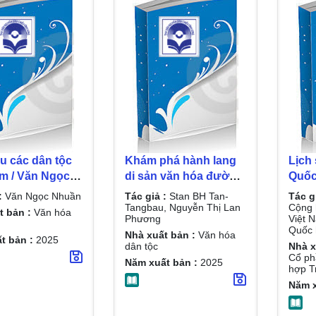
u các dân tộc
Khám phá hành lang
Lịch 
am / Văn Ngọc
di sản văn hóa đường
Quốc 
sắt Hải Phòng - Côn
(1946-2
:
Văn Ngọc Nhuần
Tác giả :
Stan BH Tan-
Tác g
Minh / Stan BH Tan-
nhật
Tangbau, Nguyễn Thị Lan
Cộng h
t bản :
Văn hóa
Phương
Việt 
Tangbau, Nguyễn Thị
30/6/2025)
Quốc h
Nhà xuất bản :
Văn hóa
Lan Phương
nước
t bản :
2025
dân tộc
Nhà x
chủ 
Cổ ph
Năm xuất bản :
2025
hợp T
Đoàn
hội t
Năm x