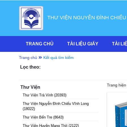
THƯ VIỆN NGUYỄN ĐÌNH CHIỂU
TRANG CHỦ
TÀI LIỆU GIẤY
TÀI LI
Trang chủ
Kết quả tìm kiếm
Lọc theo:
Trang hiện 
Thư Viện
Thư Viện Trà Vinh
(
20393
)
Thư Viện Nguyễn Đình Chiểu Vĩnh Long
(
18022
)
Thư Viện Bến Tre
(
8643
)
Thư Viện Huyện Mang Thít
(
2122
)