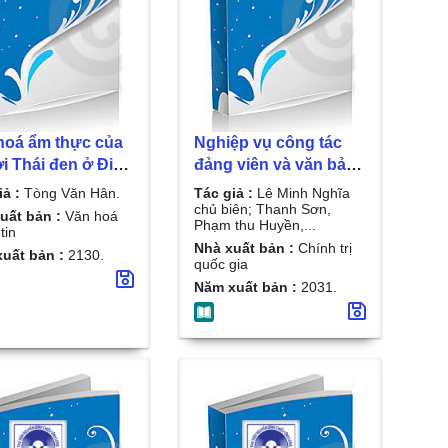
oá ẩm thực của
Nghiệp vụ công tác
i Thái đen ở Điện
đảng viên và văn bản
/ Tòng Văn Hân.
hướng dẫn thực hiện /
iả :
Tòng Văn Hân.
Tác giả :
Lê Minh Nghĩa
Lê Minh Nghĩa chủ
chủ biên; Thanh Sơn,
uất bản :
Văn hoá
Phạm thu Huyền,...
biên; Thanh Sơn,
tin
Nhà xuất bản :
Chính trị
Phạm thu Huyền,...
uất bản :
2130.
quốc gia
Năm xuất bản :
2031.