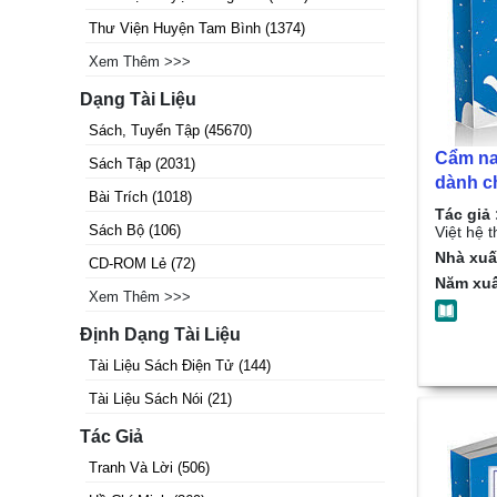
Thư Viện Huyện Tam Bình
(
1374
)
Xem Thêm >>>
Dạng Tài Liệu
Sách, Tuyển Tập
(
45670
)
Cẩm na
Sách Tập
(
2031
)
dành c
Bài Trích
(
1018
)
công an
Tác giả 
Sách Bộ
(
106
)
phường,
Việt hệ 
Nhóm tr
Nhà xuấ
CD-ROM Lẻ
(
72
)
thống 
Năm xuấ
Xem Thêm >>>
Định Dạng Tài Liệu
Tài Liệu Sách Điện Tử
(
144
)
Tài Liệu Sách Nói
(
21
)
Tác Giả
Tranh Và Lời
(
506
)