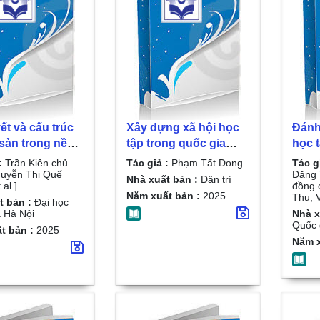
ết và cấu trúc
Xây dựng xã hội học
Đánh
i sản trong nền
tập trong quốc gia
học t
 thị trường và
chuyển đổi số / Phạm
trong
:
Trần Kiên chủ
Tác giả :
Phạm Tất Dong
Tác g
ớc pháp quyền
Tất Dong
nhập
guyễn Thị Quế
Đặng 
Nhà xuất bản :
Dân trí
 al.]
đồng 
Nam / Trần Kiên
hiện 
Năm xuất bản :
2025
Thu, 
t bản :
Đại học
n ; Nguyễn Thị
Hưng
 Hà Nội
Nhà x
...[et al.]
Than
Quốc 
t bản :
2025
biên 
Năm x
Vũ P