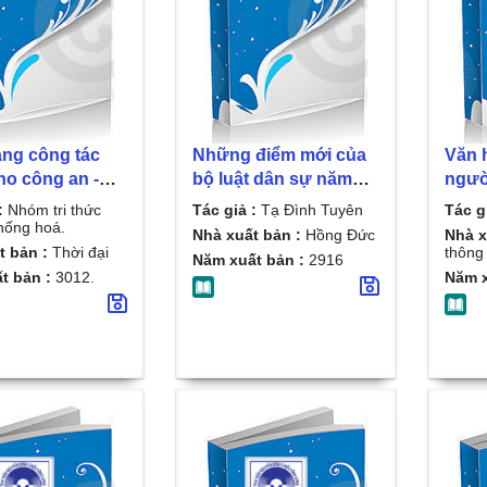
ng công tác
Những điểm mới của
Văn h
ho công an -
bộ luật dân sự năm
ngườ
 viên xã,
2015/ Tạ Đình Tuyên
Biên 
:
Nhóm tri thức
Tác giả :
Tạ Đình Tuyên
Tác g
 thị trấn /
thống hoá.
Nhà xuất bản :
Hồng Đức
Nhà x
i thức Việt hệ
t bản :
Thời đại
thông 
Năm xuất bản :
2916
hoá.
t bản :
3012.
Năm x