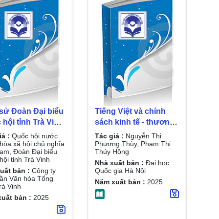
sử Đoàn Đại biểu
Tiếng Việt và chính
hội tỉnh Trà Vinh
sách kinh tế - thương
024) : (Cập
mại Việt Nam / Nguyễn
iả :
Quốc hội nước
Tác giả :
Nguyễn Thị
, bổ sung đến
Thị Phương Thùy,
òa xã hội chủ nghĩa
Phương Thùy, Phạm Thị
Nam, Đoàn Đại biểu
Thúy Hồng
 / Quốc hội
Phạm Thị Thúy Hồng
ội tỉnh Trà Vinh
Nhà xuất bản :
Đại học
 Cộng hòa xã hội
uất bản :
Công ty
Quốc gia Hà Nội
nghĩa Việt Nam,
ần Văn hóa Tổng
Năm xuất bản :
2025
rà Vinh
 Đại biểu Quốc
ỉnh Trà Vinh
uất bản :
2025