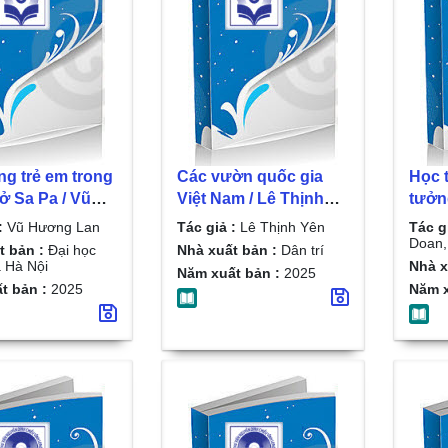
ng trẻ em trong
Các vườn quốc gia
Học t
 ở Sa Pa / Vũ
Việt Nam / Lê Thịnh
tưởn
 Lan
Yên
Hồ C
:
Vũ Hương Lan
Tác giả :
Lê Thịnh Yên
Tác g
tạo v
Doan,..
t bản :
Đại học
Nhà xuất bản :
Dân trí
thàn
 Hà Nội
Nhà x
Năm xuất bản :
2025
tốt, 
t bản :
2025
Năm x
góp 
chất
nhân 
mới 
Doan,.