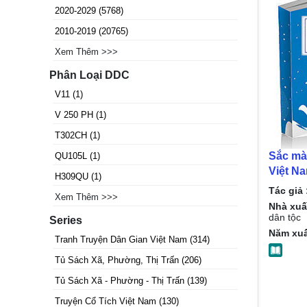
2020-2029
(
5768
)
2010-2019
(
20765
)
Xem Thêm >>>
Phân Loại DDC
V11
(
1
)
V 250 PH
(
1
)
T302CH
(
1
)
Sắc mà
QU105L
(
1
)
Việt N
H309QU
(
1
)
Nhuần
Tác giả 
Xem Thêm >>>
Nhà xuấ
dân tộc
Series
Năm xuấ
Tranh Truyện Dân Gian Việt Nam
(
314
)
Tủ Sách Xã, Phường, Thị Trấn
(
206
)
Tủ Sách Xã - Phường - Thị Trấn
(
139
)
Truyện Cổ Tích Việt Nam
(
130
)