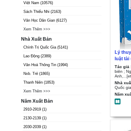
Việt Nam
(
10576
)
Sách Thiếu Nhi
(
2163
)
Văn Học Dân Gian
(
6127
)
Xem Thêm >>>
Nhà Xuất Bản
Chính Trị Quốc Gia
(
5141
)
Lý thuy
Lao Động
(
2389
)
luật tà
kinh tế
Văn Hoá Thông Tin
(
1994
)
Tác giả 
nhà nư
biên ; N
Nxb. Trẻ
(
1865
)
Anh,...[et
ở Việt 
Thanh Niên
(
1853
)
Nhà xuấ
chủ biê
Quốc gia
Quế Anh,
Xem Thêm >>>
Năm xuấ
Năm Xuất Bản
2910-2919
(
1
)
2130-2139
(
1
)
2030-2039
(
1
)