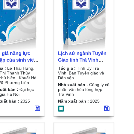
 giá năng lực
Lịch sử ngành Tuyên
ập của sinh viên
Giáo tỉnh Trà Vinh
 bối cảnh hội
(1930-2020) / Tỉnh Ủy
iả :
Lê Thái Hưng,
Tác giả :
Tỉnh Ủy Trà
 và toàn cầu hóa
Trà Vinh, Ban Tuyên
Thị Thanh Thủy
Vinh, Ban Tuyên giáo và
chủ biên ; Khuất Hà
Dân vận
nay / Lê Thái
giáo và Dân vận
Vũ Phương Liên
Nhà xuất bản :
Công ty cổ
, Đặng Thị
uất bản :
Đại học
phần văn hóa tổng hợp
h Thủy đồng chủ
gia Hà Nội
Trà Vinh
; Khuất Hà Thu,
uất bản :
2025
Năm xuất bản :
2025
hương Liên