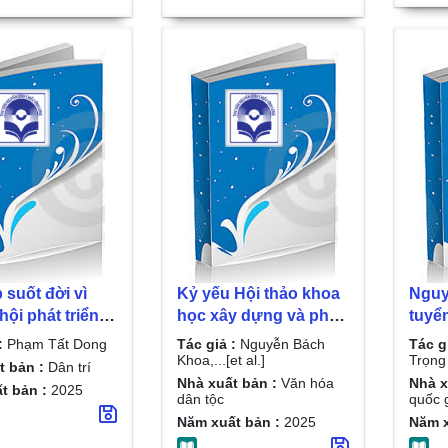
 suốt đời vì
Kỷ yếu Hội thảo khoa
Nguy
hội phát triển
học xây dựng và phát
tuyể
ng / Phạm Tất
triển hệ giá trị tiêu biểu
Phú T
:
Phạm Tất Dong
Tác giả :
Nguyễn Bách
Tác g
về văn hóa và con
- 202
Khoa,...[et al.]
Trọng 
t bản :
Dân trí
người Trà Vinh nền
Nhà xuất bản :
Văn hóa
Nhà x
t bản :
2025
dân tộc
quốc g
tảng để tỉnh Trà Vinh
Năm xuất bản :
2025
Năm x
phát triển bền vững /
Nguyễn Bách Khoa,...