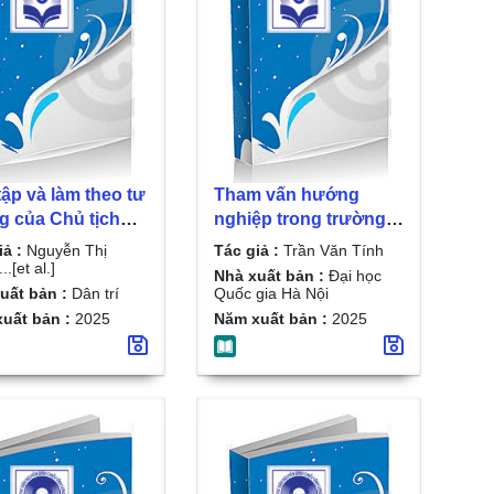
ập và làm theo tư
Tham vấn hướng
g của Chủ tịch
nghiệp trong trường
hí Minh về đào
phổ thông / Trần Văn
iả :
Nguyễn Thị
Tác giả :
Trần Văn Tính
à phấn đấu để trở
Tính
.[et al.]
Nhà xuất bản :
Đại học
h người công dân
uất bản :
Dân trí
Quốc gia Hà Nội
người cán bộ tốt,
uất bản :
2025
Năm xuất bản :
2025
phần nâng cao
 lượng nguồn
lực trong thời kỳ
/ Nguyễn Thị
..[et al.]