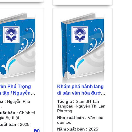
ễn Phú Trọng
Khám phá hành lang
n tập / Nguyễn
di sản văn hóa đường
rọng . T.15 , 2023
sắt Hải Phòng - Côn
iả :
Nguyễn Phú
Tác giả :
Stan BH Tan-
4
Minh/ Stan BH Tan-
.
Tangbau, Nguyễn Thị Lan
Phương
Tangbau, Nguyễn Thị
uất bản :
Chính trị
ia Sự thật
Nhà xuất bản :
Văn hóa
Lan Phương
dân tộc
uất bản :
2025
Năm xuất bản :
2025