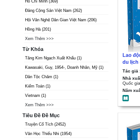
Hồ Chí Minh
(
369
)
Đảng Cộng Sản Việt Nam
(
262
)
Hội Văn Nghệ Dân Gian Việt Nam
(
206
)
Hồng Hà
(
201
)
Xem Thêm >>>
Từ Khóa
Lao độ
Tăng Kim Ngạch Xuất Khẩu
(
1
)
du lịch
Kawasaki, Guy, 1954-, Doanh Nhân, Mỹ
(
1
)
Hương
Tác giả 
Dân Tộc Chăm
(
1
)
Nhà xuấ
Quốc gia
Kiểm Toán
(
1
)
Năm xuấ
Vietnam
(
1
)
Xem Thêm >>>
Tiêu Đề Đề Mục
Truyện Cổ Tích
(
2452
)
Văn Học Thiếu Nhi
(
1954
)