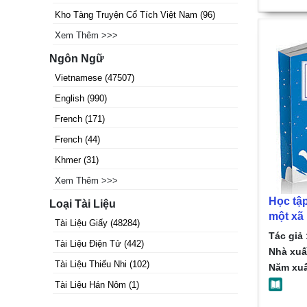
Kho Tàng Truyện Cổ Tích Việt Nam
(
96
)
Xem Thêm >>>
Ngôn Ngữ
Vietnamese
(
47507
)
English
(
990
)
French
(
171
)
French
(
44
)
Khmer
(
31
)
Xem Thêm >>>
Học tập
Loại Tài Liệu
một xã 
Tài Liệu Giấy
(
48284
)
bền vữ
Tác giả 
Tài Liệu Điện Tử
(
442
)
Dong
Nhà xuấ
Tài Liệu Thiếu Nhi
(
102
)
Năm xuấ
Tài Liệu Hán Nôm
(
1
)