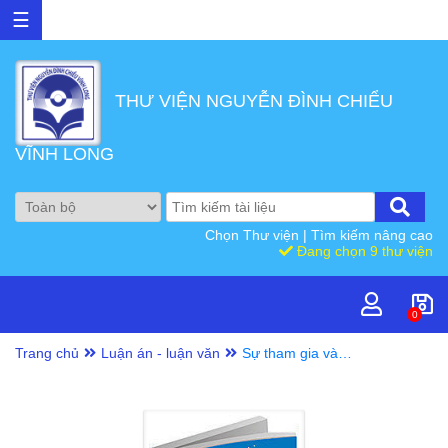
☰
THƯ VIỆN NGUYỄN ĐÌNH CHIỂU
VĨNH LONG
Chọn Thư viện
|
Tìm kiếm nâng cao
Đang chọn 9 thư viện
0
Trang chủ
Luận án - luận văn
Sự tham gia vào
sinh hoạt chính trị
của người Việt
gốc Miên : Luận
văn tốt nghiệp
Học viện Quốc