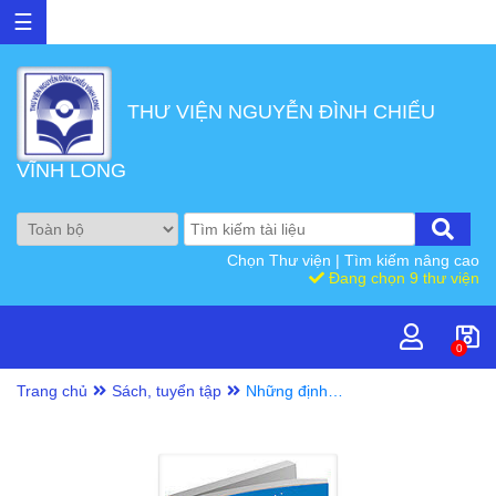
☰
THƯ VIỆN NGUYỄN ĐÌNH CHIỂU
VĨNH LONG
Chọn Thư viện
|
Tìm kiếm nâng cao
Đang chọn 9 thư viện
0
Trang chủ
Sách, tuyển tập
Những định
hướng đột phá
mang tính cách
mạng trong kỷ
nguyên phát triển
mới của đất nước