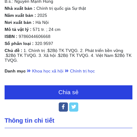
B.s.: Nguyễn Mạnh Hùng
Nhà xuất bản :
Chính trị quốc gia Sự thật
Năm xuất bản :
2025
Nơi xuất bản :
Hà Nội
Mô tả vật lý :
571 tr. ; 24 cm
ISBN :
9786044606668
Số phân loại :
320.9597
Chủ đề :
1. Chính trị .$2Bộ TK TVQG. 2. Phát triển bền vững
.$2Bộ TK TVQG. 3. Xã hội .$2Bộ TK TVQG. 4. Việt Nam $2Bộ TK
TVQG.
Danh mục
Khoa học xã hội
Chính trị học
Chia sẻ
Thông tin chi tiết