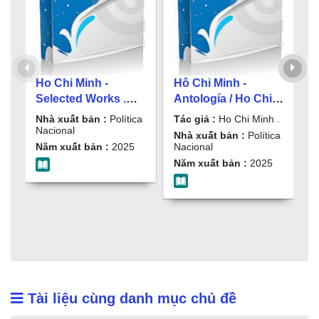
Ho Chi Minh -
Hô Chi Minh -
N
Selected Works .
Antología / Ho Chi
p
Volumen 4 , On
Minh . Volumen 3 ,
c
Nhà xuất bản :
Política
Tác giả :
Ho Chi Minh .
T
People and Culture
Sur la desmocratie
n
Nacional
(
Nhà xuất bản :
Política
N
et le progrès social
đ
Năm xuất bản :
2025
Nacional
N
n
Năm xuất bản :
2025
t
N
N
đ
2
(
B
Tài liệu cùng danh mục chủ đề