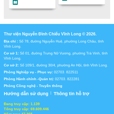
Thư viện Nguyễn Đình Chiểu Vĩnh Long © 2026.
Địa chỉ :
Số 78, đường Nguyễn Huệ, phường Long Châu, tỉnh
Vĩnh Long.
Cơ sở 1:
Số 01, đường Trưng Nữ Vương, phường Trà Vinh, tỉnh
Vĩnh Long.
Cơ sở 2:
Số 109/1, đường 30/4, phường An Hội, tỉnh Vĩnh Long.
Phòng Nghiệp vụ - Phục vụ:
02703. 822511
Phòng Hành chính -Quản trị:
02703. 822281
Phòng Công nghệ - Truyền thông
|
Hướng dẫn sử dụng
Thông tin hỗ trợ
Đang truy cập:
1.139
Tổng truy cập:
69.609.446