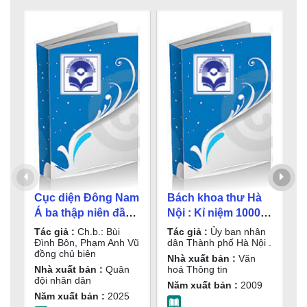
B
t
t
Cục diện Đông Nam
Bách khoa thư Hà
T
đ
T
Á ba thập niên đầu
Nội : Kỉ niệm 1000
n
thế kỷ XXI và tác
năm Thăng Long -
N
Tác giả :
Ch.b.: Bùi
Tác giả :
Ủy ban nhân
t
N
động đến Việt Nam /
Hà Nội 1010 - 2010 /
Đình Bôn, Phạm Anh Vũ
dân Thành phố Hà Nội .
đồng chủ biên
N
Ch.b.: Bùi Đình
Ủy ban nhân dân
Nhà xuất bản :
Văn
Nhà xuất bản :
Quân
hoá Thông tin
Bôn, Phạm Anh Vũ
Thành phố Hà Nội .
đội nhân dân
Năm xuất bản :
2009
đồng chủ biên
T.3 , Chính trị
Năm xuất bản :
2025