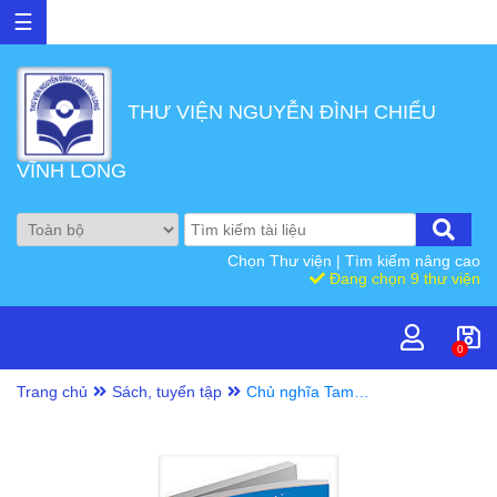
☰
THƯ VIỆN NGUYỄN ĐÌNH CHIỂU
VĨNH LONG
Chọn Thư viện
|
Tìm kiếm nâng cao
Đang chọn 9 thư viện
0
Trang chủ
Sách, tuyển tập
Chủ nghĩa Tam
dân : Triết lý
chính trị của
người sáng lập
Trung Hoa Dân
quốc / Tôn Trung