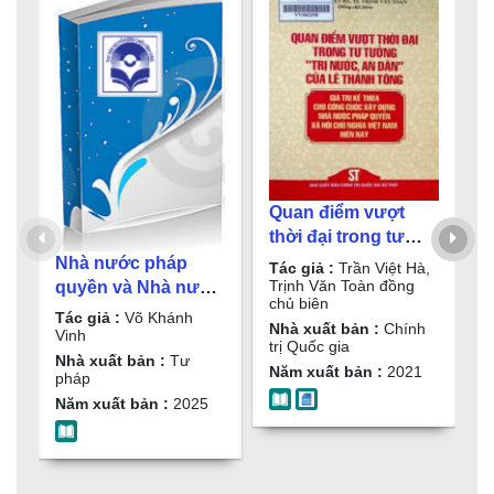
Quan điểm vượt
thời đại trong tư
tưởng "trị nước, an
Nhà nước pháp
B
Tác giả :
Trần Việt Hà,
dân" của Lê Thánh
Trịnh Văn Toàn đồng
quyền và Nhà nước
c
chủ biên
Tông - Giá trị kế
pháp quyền xã hội
t
Tác giả :
Võ Khánh
T
Nhà xuất bản :
Chính
thừa cho công cuộc
chủ nghĩa Việt Nam
n
Vinh
T
trị Quốc gia
xây dựng nhà nước
: Lý luận và thực
c
Nhà xuất bản :
Tư
N
Năm xuất bản :
2021
pháp
đ
pháp quyền xã hội
tiễn / Võ Khánh
c
Năm xuất bản :
2025
N
chủ nghĩa Việt Nam
Vinh
N
hiện nay / Trần Việt
H
Hà, Trịnh Văn Toàn
đồng chủ biên