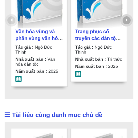
Văn hóa vùng và
Trang phục cổ
Đ
phân vùng văn hóa
truyền các dân tộc
N
ở Việt Nam / Ngô
Việt Nam / Ngô Đức
Tác giả :
Ngô Đức
Tác giả :
Ngô Đức
T
Đức Thịnh
Thịnh
Thịnh
Thịnh
T
Nhà xuất bản :
Văn
Nhà xuất bản :
Tri thức
N
hóa dân tộc
Năm xuất bản :
2025
N
Năm xuất bản :
2025
Tài liệu cùng danh mục chủ đề