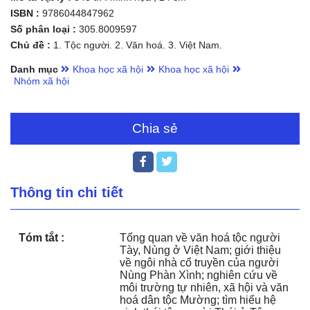
ISBN :
9786044847962
Số phân loại :
305.8009597
Chủ đề :
1. Tộc người. 2. Văn hoá. 3. Việt Nam.
Danh mục
Khoa học xã hội
Khoa học xã hội
Nhóm xã hội
Chia sẻ
Thông tin chi tiết
Tóm tắt :
Tổng quan về văn hoá tộc người 
Tày, Nùng ở Việt Nam; giới thiệu 
về ngôi nhà cổ truyền của người 
Nùng Phàn Xình; nghiên cứu về 
môi trường tự nhiên, xã hội và văn 
hoá dân tộc Mường; tìm hiểu hệ 