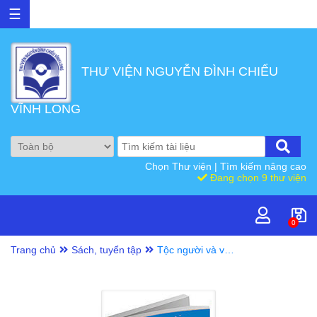
☰
THƯ VIỆN NGUYỄN ĐÌNH CHIỂU
VĨNH LONG
Chọn Thư viện
|
Tìm kiếm nâng cao
Đang chọn 9 thư viện
0
Trang chủ
Sách, tuyển tập
Tộc người và văn
hoá Việt Nam /
Ngô Đức Thịnh