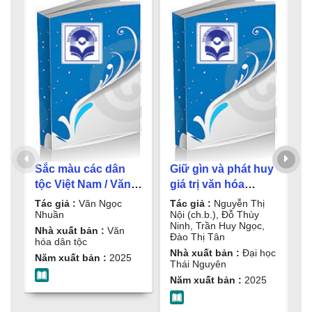
Sắc màu các dân
Giữ gìn và phát huy
N
tộc Việt Nam / Văn
giá trị văn hóa
V
Ngọc Nhuần
truyền thống dân
N
Tác giả :
Văn Ngọc
Tác giả :
Nguyễn Thị
T
tộc Tày vùng Đông
V
Nhuần
Nội (ch.b.), Đỗ Thùy
N
Ninh, Trần Huy Ngọc,
T
Bắc - Bắc Bộ : Sách
V
Nhà xuất bản :
Văn
Đào Thị Tân
N
hóa dân tộc
chuyên khảo /
X
;
Nhà xuất bản :
Đại học
Năm xuất bản :
2025
Nguyễn Thị Nội
M
Thái Nguyên
N
t
(ch.b.), Đỗ Thùy
Năm xuất bản :
2025
Ninh, Trần Huy
N
Ngọc, Đào Thị Tân