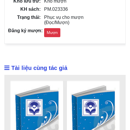
Kho mượn
PM.023336
Phục vụ cho mượn
(Đọc/Mượn)
Mượn
Tài liệu cùng tác giả