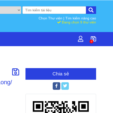
Chọn Thư viện
|
Tìm kiếm nâng cao
Đang chọn 9 thư viện
0
Chia sẻ
Long/