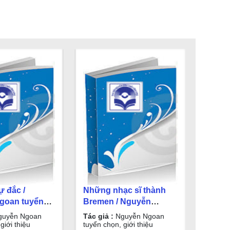
ự đắc /
Những nhạc sĩ thành
goan tuyển
Bremen / Nguyễn
 thiệu
Ngoan tuyển chọn, giới
uyễn Ngoan
Tác giả :
Nguyễn Ngoan
thiệu
giới thiệu
tuyển chọn, giới thiệu