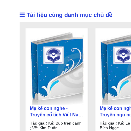
Tài liệu cùng danh mục chủ đề
Mẹ kể con nghe -
Mẹ kể con ngh
Truyện cổ tích Việt Nam
Truyện ngụ ng
/ Kể: Búp trên cành ; Vẽ:
Nam / Kể: Lê H
Tác giả :
Kể: Búp trên cành
Tác giả :
Kể: Lê 
Kim Duẩn
Bích Ngọc
; Vẽ: Kim Duẩn
Bích Ngọc