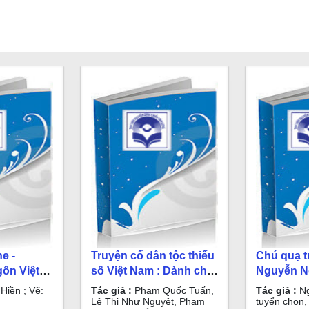
e -
Truyện cổ dân tộc thiểu
Chú quạ t
ôn Việt
số Việt Nam : Dành cho
Nguyễn N
iền ; Vẽ:
thiếu nhi / Phạm Quốc
chọn, giới
Hiền ; Vẽ:
Tác giả :
Phạm Quốc Tuấn,
Tác giả :
Ng
Tuấn, Lê Thị Như
Lê Thị Như Nguyệt, Phạm
tuyển chọn, 