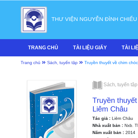
THƯ VIỆN NGUYỄN ĐÌNH CHIỂU
TRANG CHỦ
TÀI LIỆU GIẤY
TÀI LI
Trang chủ
Sách, tuyển tập
Truyền thuyết về chim chó
Long/ Liêm Châu
Sách, tuyển tập
Truyền thuyế
Liêm Châu
Tác giả :
Liêm Châu
Nhà xuất bản :
Nxb. Th
Năm xuất bản :
2014