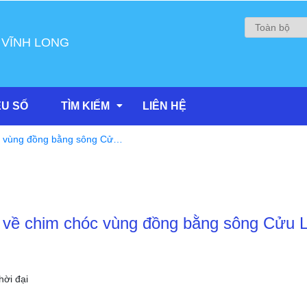
 VĨNH LONG
ỆU SỐ
TÌM KIẾM
LIÊN HỆ
c vùng đồng bằng sông Cửu
t về chim chóc vùng đồng bằng sông Cửu 
ời đại