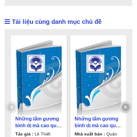
Tài liệu cùng danh mục chủ đề
Những tấm gương
Những tấm gương
N
bình dị mà cao quý/
bình dị mà cao quý.
b
Lê Thiết Hùng,...[et.
T. 2
T
Tác giả :
Lê Thiết
Nhà xuất bản :
Quân
N