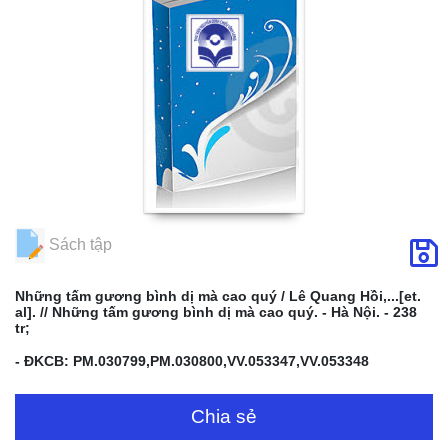
Sách tập
Những tấm gương bình dị mà cao quý / Lê Quang Hồi,...[et.
al]. // Những tấm gương bình dị mà cao quý. - Hà Nội. - 238
tr;
- ĐKCB: PM.030799,PM.030800,VV.053347,VV.053348
Chia sẻ