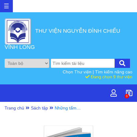
☰
THƯ VIỆN NGUYỄN ĐÌNH CHIỂU
VĨNH LONG
Chọn Thư viện
|
Tìm kiếm nâng cao
Đang chọn 9 thư viện
0
Trang chủ
Sách tập
Những tấm
gương bình dị mà
cao quý/ Lê
Quang Hồi,...[et.
al]. T. 4