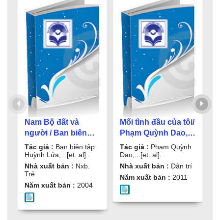
Nam Bộ đất và
Mối tình đầu của tôi/
N
người / Ban biên
Phạm Quỳnh Dao,...
b
tập: Huỳnh Lứa,...
[et. al]. T. 2
L
Tác giả :
Ban biên tập:
Tác giả :
Phạm Quỳnh
T
[et. al] . T. 1
a
Huỳnh Lứa,...[et. al] .
Dao,...[et. al].
H
Nhà xuất bản :
Nxb.
Nhà xuất bản :
Dân trí
N
Trẻ
đ
Năm xuất bản :
2011
Năm xuất bản :
2004
N