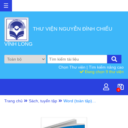
☰
THƯ VIỆN NGUYỄN ĐÌNH CHIỂU
VĨNH LONG
Chọn Thư viện
|
Tìm kiếm nâng cao
Đang chọn 9 thư viện
0
Trang chủ
Sách, tuyển tập
Word (toàn tập):
Cẩm nang hướng
dẫn thực hành/
Mai Hạo Nhiên,
Lưu Hưng Quốc