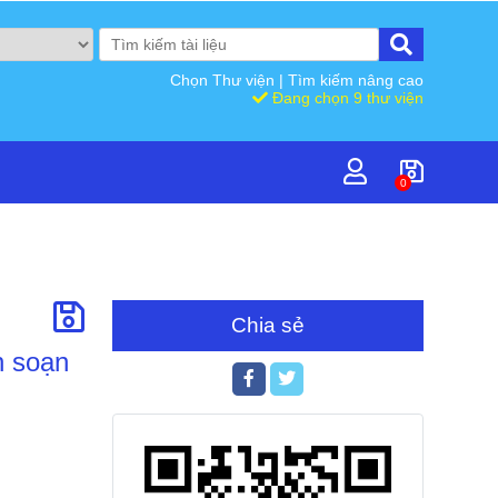
Chọn Thư viện
|
Tìm kiếm nâng cao
Đang chọn 9 thư viện
0
Chia sẻ
n soạn