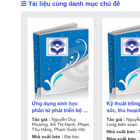
Tài liệu cùng danh mục chủ đề
Ứng dụng sinh học
Kỹ thuật trồn
phân tử phát triển bộ kit
sóc, thu hoạc
chẩn đoán virus lùn sọc
quản và các 
Tác giả :
Nguyễn Duy
Tác giả :
Nguyễ
đen phương Nam /
sau thu hoạch 
Phương, Đỗ Thị Hạnh, Phạm
Long biên soạn
Thu Hằng, Phạm Xuân Hội
Nguyễn Duy Phương,
Nguyễn Thàn
Nhà xuất bản :
N
Nhà xuất bản :
Đại học
Đỗ Thị Hạnh, Phạm Thu
biên soạn
Năm xuất bản :