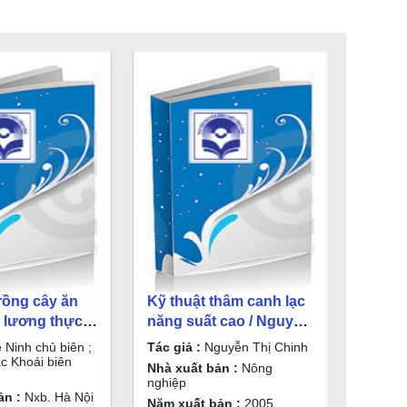
trồng cây ăn
Kỹ thuật thâm canh lạc
y lương thực
năng suất cao / Nguyễn
Lê Ninh chủ
Thị Chinh
 Ninh chủ biên ;
Tác giả :
Nguyễn Thị Chinh
uyễn Khắc
c Khoái biên
Nhà xuất bản :
Nông
n dịch
nghiệp
ản :
Nxb. Hà Nội
Năm xuất bản :
2005