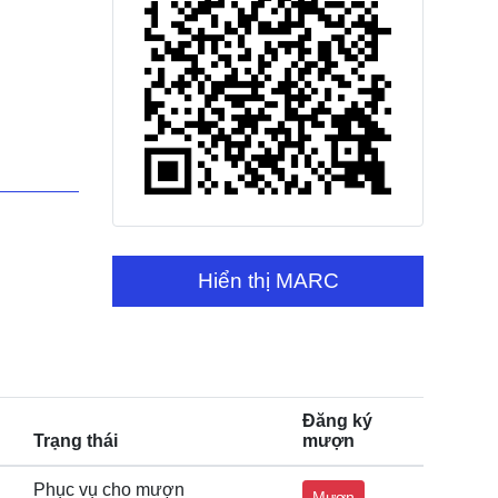
Hiển thị MARC
Đăng ký
Trạng thái
mượn
Phục vụ cho mượn
Mượn