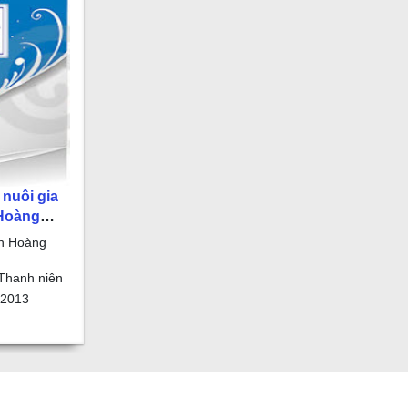
 nuôi gia
Hoàng
n
n Hoàng
Thanh niên
2013