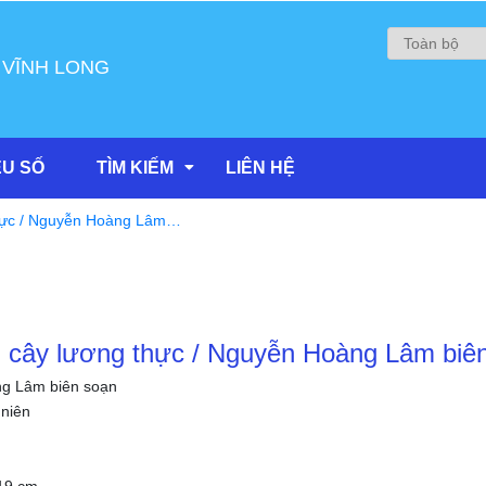
 VĨNH LONG
ỆU SỐ
TÌM KIẾM
LIÊN HỆ
thực / Nguyễn Hoàng Lâm
g cây lương thực / Nguyễn Hoàng Lâm biê
g Lâm biên soạn
niên