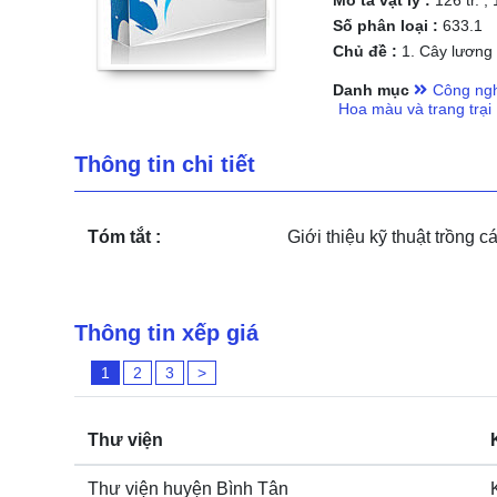
Mô tả vật lý :
126 tr. ;
Số phân loại :
633.1
Chủ đề :
1. Cây lương t
Danh mục
Công ngh
Hoa màu và trang trại
Thông tin chi tiết
Tóm tắt :
Giới thiệu kỹ thuật trồng c
Thông tin xếp giá
1
2
3
>
Thư viện
Thư viện huyện Bình Tân