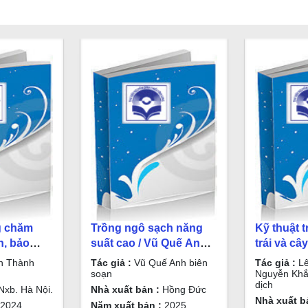
g chăm
Trồng ngô sạch năng
Kỹ thuật 
h, bảo
suất cao / Vũ Quế Anh
trái và câ
công nghệ
biên soạn
hữu cơ / 
n Thành
Tác giả :
Vũ Quế Anh biên
Tác giả :
Lê
lúa /
biên ; Ng
soạn
Nguyễn Khắ
dịch
h Long
Khoái biê
xb. Hà Nội.
Nhà xuất bản :
Hồng Đức
Nhà xuất b
2024
Năm xuất bản :
2025