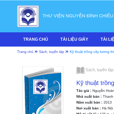
THƯ VIỆN NGUYỄN ĐÌNH CHIỂU
TRANG CHỦ
TÀI LIỆU GIẤY
TÀI LI
Trang chủ
Sách, tuyển tập
Kỹ thuật trồng cây lương 
biên soạn
Sách, tuyển tập
Kỹ thuật trồn
Tác giả :
Nguyễn Hoàn
Nhà xuất bản :
Thanh 
Năm xuất bản :
2013
Nơi xuất bản :
Hà Nội