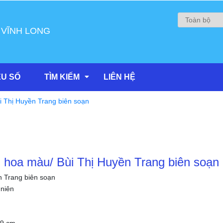
 VĨNH LONG
ỆU SỐ
TÌM KIẾM
LIÊN HỆ
i Thị Huyền Trang biên soạn
g hoa màu/ Bùi Thị Huyền Trang biên soạn
n Trang biên soạn
niên