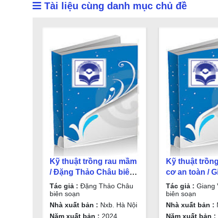
Tài liệu cùng danh mục chủ đề
Kỹ thuật trồng rau mầm
Kỹ thuật trồ
/ Đặng Thảo Châu biên
cơ an toàn / 
soạn
Toàn biên so
Tác giả :
Đặng Thảo Châu
Tác giả :
Giang 
biên soạn
biên soạn
Nhà xuất bản :
Nxb. Hà Nội
Nhà xuất bản :
Năm xuất bản :
2024
Năm xuất bản :