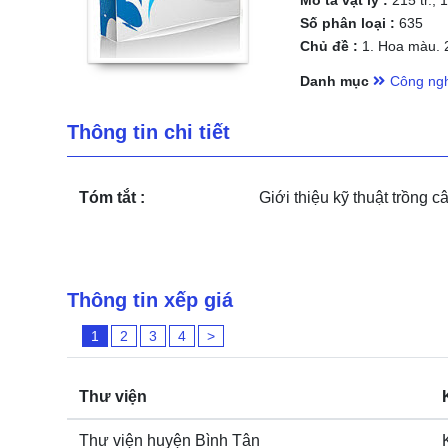
Mô tả vật lý :
215 tr.; 
Số phân loại :
635
Chủ đề :
1. Hoa màu. 2.
Danh mục
Công ngh
Thông tin chi tiết
Tóm tắt :
Giới thiệu kỹ thuật trồng câ
Thông tin xếp giá
1
2
3
4
>
Thư viện
Thư viện huyện Bình Tân