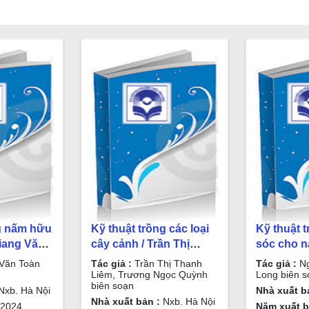
ng nấm hữu
Kỹ thuật trồng các loại
Kỹ thuật 
Giang Văn
cây cảnh / Trần Thị
sóc cho n
ạn
Thanh Liêm, Trương
Cà chua, c
Văn Toàn
Tác giả :
Trần Thị Thanh
Tác giả :
Ng
Ngọc Quỳnh biên soạn
tây, ngô, 
Liêm, Trương Ngọc Quỳnh
Long biên s
biên soạn
Thành Lo
Nxb. Hà Nội
Nhà xuất b
Nhà xuất bản :
Nxb. Hà Nội
2024
Năm xuất b