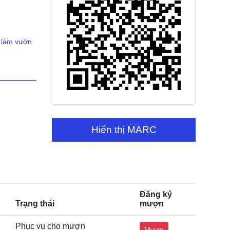
 làm vườn
Hiển thị MARC
Đăng ký
Trạng thái
mượn
Phục vụ cho mượn
Mượn