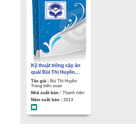
Kỹ thuật trồng cây ăn
quả/ Bùi Thị Huyền
Trang biên soạn
Tác giả :
Bùi Thị Huyền
Trang biên soạn
Nhà xuất bản :
Thanh niên
Năm xuất bản :
2013