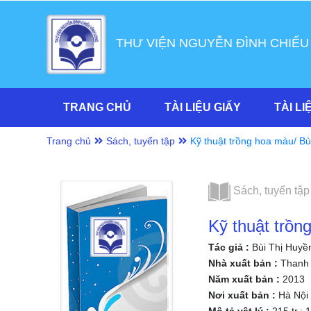
THƯ VIỆN NGUYỄN ĐÌNH CHIỂU
TRANG CHỦ
TÀI LIỆU GIẤY
TÀI LI
Trang chủ
Sách, tuyển tập
Kỹ thuật trồng hoa màu/ Bù
Sách, tuyển tập
Kỹ thuật trồn
Tác giả :
Bùi Thị Huyề
Nhà xuất bản :
Thanh 
Năm xuất bản :
2013
Nơi xuất bản :
Hà Nội