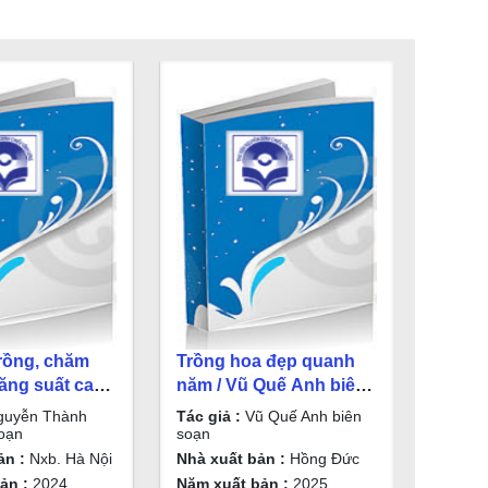
trồng, chăm
Trồng hoa đẹp quanh
ăng suất cao -
năm / Vũ Quế Anh biên
à tím, khoai
soạn
uyễn Thành
Tác giả :
Vũ Quế Anh biên
đậu / Nguyễn
oạn
soạn
ng biên soạn
ản :
Nxb. Hà Nội
Nhà xuất bản :
Hồng Đức
ản :
2024
Năm xuất bản :
2025