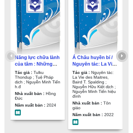
N
k
1
Năng lực chữa lành
Á Châu huyền bí /
T
c
L
của tâm : Những
Nguyên tác: La Vie
M
s
thiền tập đơn giản
des Maitres, Baird T.
Tác giả :
Tulku
Tác giả :
Nguyên tác:
N
g
để có sức khoẻ,
Spalding ; Nguyễn
Thondup ; Tuệ Pháp
La Vie des Maitres,
Đ
dịch ; Nguyễn Minh Tiến
Baird T. Spalding ;
Đ
sống hạnh phúc và
Hữu Kiệt dịch ;
h.đ
Nguyễn Hữu Kiệt dịch ;
N
X
hướng đến giác
Nguyễn Minh Tiến
Nguyễn Minh Tiến hiệu
Nhà xuất bản :
Hồng
T
đính
ngộ / Tulku
hiệu đính
Đức
Nhà xuất bản :
Tôn
Thondup ; Tuệ
Năm xuất bản :
2024
giáo
Pháp dịch ; Nguyễn
Năm xuất bản :
2022
Minh Tiến h.đ