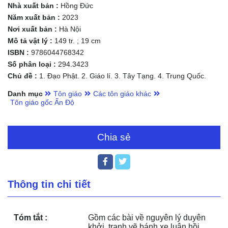
Nhà xuất bản :
Hồng Đức
Năm xuất bản :
2023
Nơi xuất bản :
Hà Nội
Mô tả vật lý :
149 tr. ; 19 cm
ISBN :
9786044768342
Số phân loại :
294.3423
Chủ đề :
1. Đạo Phật. 2. Giáo lí. 3. Tây Tạng. 4. Trung Quốc.
Danh mục
Tôn giáo
Các tôn giáo khác
Tôn giáo gốc Ấn Độ
Chia sẻ
Thông tin chi tiết
Tóm tắt :
Gồm các bài về nguyên lý duyên 
khởi, tranh vẽ bánh xe luân hồi, 