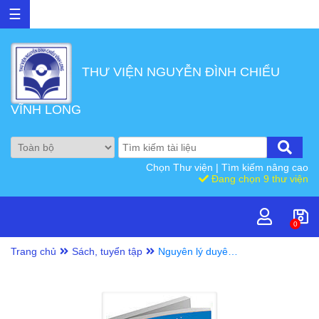
☰
THƯ VIỆN NGUYỄN ĐÌNH CHIỂU
VĨNH LONG
Chọn Thư viện
|
Tìm kiếm nâng cao
Đang chọn 9 thư viện
0
Trang chủ
Sách, tuyển tập
Nguyên lý duyên
khởi : Bài giảng
về 12 nhân duyên
và cách vận dụng
vào sự tu tập theo
Phật giáo Tây