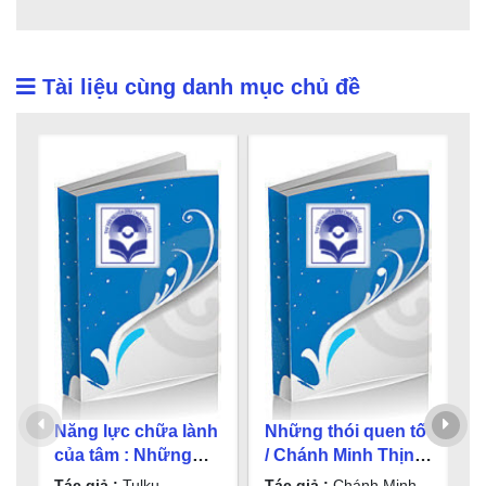
Tài liệu cùng danh mục chủ đề
Năng lực chữa lành
Những thói quen tốt
P
của tâm : Những
/ Chánh Minh Thịnh
t
thiền tập đơn giản
s.t., soạn dịch
Tác giả :
Tulku
Tác giả :
Chánh Minh
T