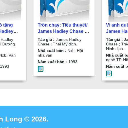
ó tặng
Trốn chạy: Tiểu thuyết/
Vì anh qu
Hadley
James Hadley Chase ;
James Had
Đại
Thái Mỹ dịch. T. 1
Trác Hiệu
Hadley
Tác giả :
James Hadley
Tác giả :
Ja
. 2
dịch. T.2
ại Dương
Chase ; Thái Mỹ dịch.
Chase ; Trá
Ninh dịch.
Nhà xuất bản :
Nxb. Hội
Nxb. Văn
nhà văn
Nhà xuất b
nghệ TP. Hồ
Năm xuất bản :
1993
1993
Năm xuất b
h Long © 2026.