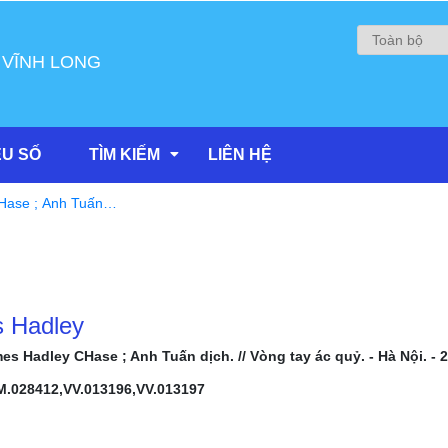
 VĨNH LONG
ỆU SỐ
TÌM KIẾM
LIÊN HỆ
Hase ; Anh Tuấn
 Hadley
es Hadley CHase ; Anh Tuấn dịch. // Vòng tay ác quỷ. - Hà Nội. - 2
M.028412,VV.013196,VV.013197