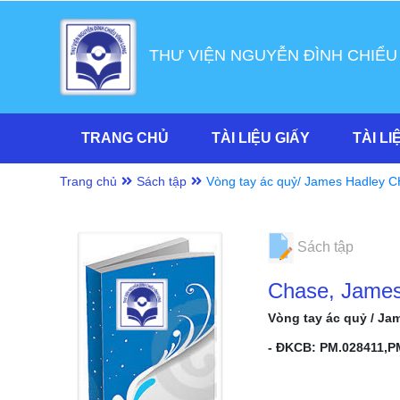
THƯ VIỆN NGUYỄN ĐÌNH CHIỂU
TRANG CHỦ
TÀI LIỆU GIẤY
TÀI LI
Trang chủ
Sách tập
Vòng tay ác quỷ/ James Hadley C
dịch. T.1
Sách tập
Chase, James
Vòng tay ác quỷ / Jam
- ĐKCB: PM.028411,P