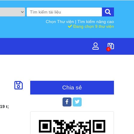
Chọn Thư viện
|
Tìm kiếm nâng cao
Đang chọn 9 thư viện
0
Chia sẻ
19 t;