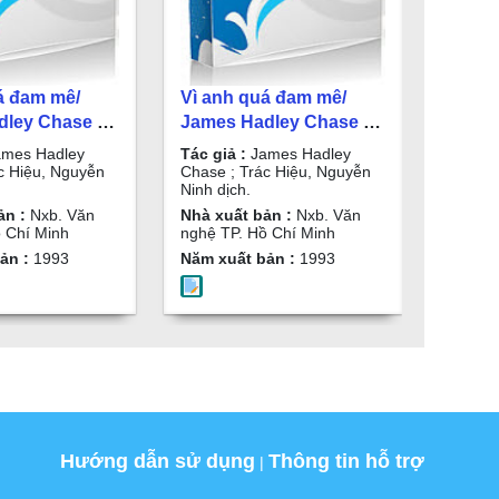
á đam mê/
Vì anh quá đam mê/
ley Chase ;
James Hadley Chase ;
, Nguyễn Ninh
Trác Hiệu, Nguyễn Ninh
mes Hadley
Tác giả :
James Hadley
dịch. T.1
c Hiệu, Nguyễn
Chase ; Trác Hiệu, Nguyễn
Ninh dịch.
ản :
Nxb. Văn
Nhà xuất bản :
Nxb. Văn
 Chí Minh
nghệ TP. Hồ Chí Minh
ản :
1993
Năm xuất bản :
1993
Hướng dẫn sử dụng
Thông tin hỗ trợ
|