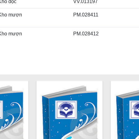
Kho đọc
VV.013197
Kho mượn
PM.028411
Kho mượn
PM.028412