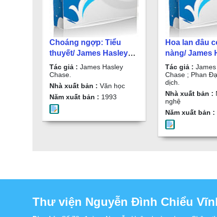
Choáng ngợp: Tiểu
Hoa lan đâu c
thuyết/ James Hasley
nàng/ James 
Chase. T. 1
Chase ; Phan 
Tác giả :
James Hasley
Tác giả :
James 
Dương dịch. T
Chase.
Chase ; Phan Đ
dịch.
Nhà xuất bản :
Văn học
Nhà xuất bản :
Năm xuất bản :
1993
nghệ
Năm xuất bản :
Thư viện Nguyễn Đình Chiểu Vĩn