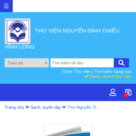
☰
THƯ VIỆN NGUYỄN ĐÌNH CHIỂU
VĨNH LONG
Chọn Thư viện
|
Tìm kiếm nâng cao
Đang chọn 9 thư viện
0
Trang chủ
Sách, tuyển tập
Thơ Nguyễn Trác
/ Nguyễn Trác