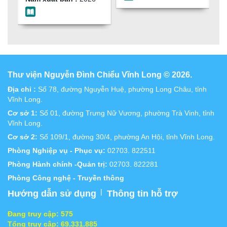
Thư viện Nguyễn Đình Chiểu Vĩnh Long © 2026.
Địa chỉ :
Số 78, đường Nguyễn Huệ, phường Long Châu, tỉnh
Vĩnh Long.
Cơ sở 1:
Số 01, đường Trưng Nữ Vương, phường Trà Vinh, tỉnh
Vĩnh Long.
Cơ sở 2:
Số 109/1, đường 30/4, phường An Hội, tỉnh Vĩnh Long.
Phòng Nghiệp vụ - Phục vụ:
02703. 822511
Phòng Hành chính -Quản trị:
02703. 822281
Phòng Công nghệ - Truyền thông
|
Hướng dẫn sử dụng
Thông tin hỗ trợ
Đang truy cập:
575
Tổng truy cập:
69.331.885