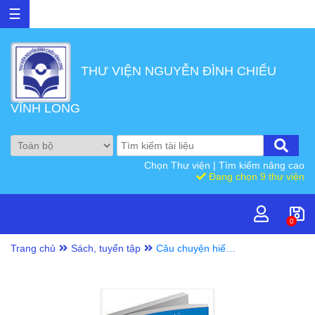
☰
THƯ VIỆN NGUYỄN ĐÌNH CHIỂU
VĨNH LONG
Chọn Thư viện
|
Tìm kiếm nâng cao
Đang chọn 9 thư viện
0
Trang chủ
Sách, tuyển tập
Câu chuyện hiếu
đạo/ Ngô Thiệu
Bình