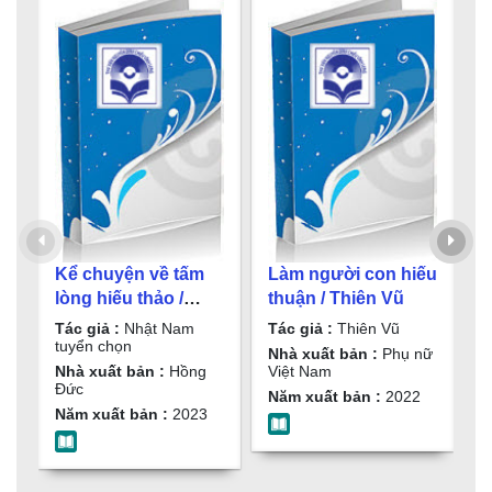
Kể chuyện về tấm
Làm người con hiếu
2
lòng hiếu thảo /
thuận / Thiên Vũ
/
Nhật Nam tuyển
Tác giả :
Nhật Nam
Tác giả :
Thiên Vũ
T
chọn
tuyển chọn
t
Nhà xuất bản :
Phụ nữ
Nhà xuất bản :
Hồng
Việt Nam
N
Đức
T
Năm xuất bản :
2022
Năm xuất bản :
2023
N