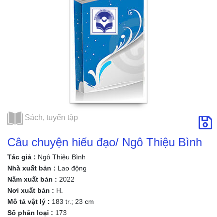
Sách, tuyển tập
Câu chuyện hiếu đạo/ Ngô Thiệu Bình
Tác giả :
Ngô Thiệu Bình
Nhà xuất bản :
Lao động
Năm xuất bản :
2022
Nơi xuất bản :
H.
Mô tả vật lý :
183 tr.; 23 cm
Số phân loại :
173