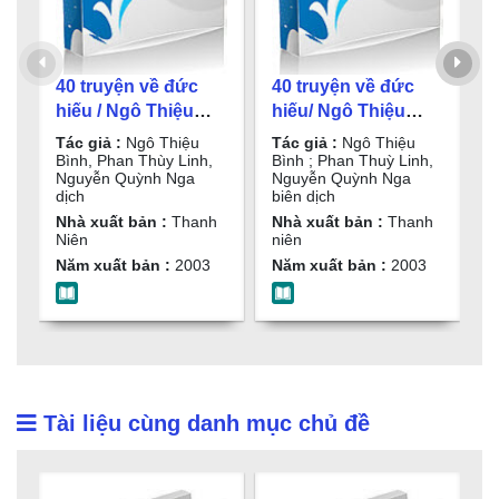
40 truyện về đức
40 truyện về đức
4
hiếu / Ngô Thiệu
hiếu/ Ngô Thiệu
h
Bình, Phan Thùy
Bình ; Phan Thuỳ
B
Tác giả :
Ngô Thiệu
Tác giả :
Ngô Thiệu
T
Linh, Nguyễn
Linh, Nguyễn
L
Bình, Phan Thùy Linh,
Bình ; Phan Thuỳ Linh,
B
Nguyễn Quỳnh Nga
Nguyễn Quỳnh Nga
N
Quỳnh Nga dịch
Quỳnh Nga biên
Q
dịch
biên dịch
b
dịch
d
Nhà xuất bản :
Thanh
Nhà xuất bản :
Thanh
N
Niên
niên
n
Năm xuất bản :
2003
Năm xuất bản :
2003
N
Tài liệu cùng danh mục chủ đề