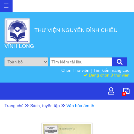
☰
THƯ VIỆN NGUYỄN ĐÌNH CHIỂU
VĨNH LONG
Chọn Thư viện
|
Tìm kiếm nâng cao
Đang chọn 9 thư viện
0
Trang chủ
Sách, tuyển tập
Văn hóa ẩm thực
người Việt Tây
Nam Bộ trong
phát triển du lịch
tỉnh Vĩnh Long :
Sách chuyên