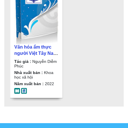
Văn hóa ẩm thực
người Việt Tây Nam
Bộ trong phát triển
Tác giả :
Nguyễn Diễm
du lịch tỉnh Vĩnh
Phúc
Long : Sách chuyên
Nhà xuất bản :
Khoa
học xã hội
khảo / Nguyễn Diễm
Năm xuất bản :
2022
Phúc