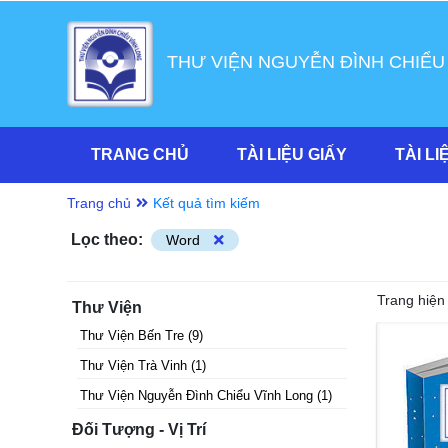
THƯ VIỆN NGUYỄN ĐÌNH CHIỂU
TRANG CHỦ
TÀI LIỆU GIẤY
TÀI LI
Trang chủ
Kết quả tìm kiếm
Lọc theo:
Word
Trang hiện 
Thư Viện
Thư Viện Bến Tre
(
9
)
Thư Viện Trà Vinh
(
1
)
Thư Viện Nguyễn Đình Chiểu Vĩnh Long
(
1
)
Đối Tượng - Vị Trí