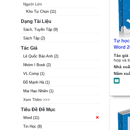
Người Lớn
Kho Tự Chọn
(
11
)
Dạng Tài Liệu
Sách, Tuyển Tập
(
9
)
Sách Tập
(
2
)
Tự học
Word 2
Tác Giả
người 
Tác giả 
Lê Quốc Bảo Anh
(
2
)
Các thủ
hợp và b
Nhóm I Book
(
2
)
tắt - K
Nhà xuấ
V.L Co
Năm xuấ
VL.Comp
(
1
)
biên s
Đỗ Mạnh Hà
(
1
)
Mai Hạo Nhiên
(
1
)
Xem Thêm >>>
Tiêu Đề Đề Mục
Word
(
11
)
Tin Học
(
8
)