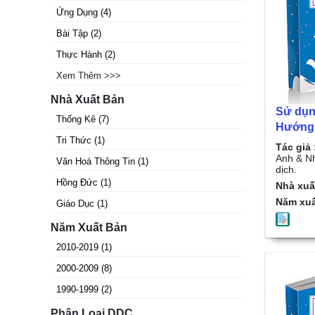
Ứng Dụng
(
4
)
Bài Tập
(
2
)
Thực Hành
(
2
)
Xem Thêm >>>
Nhà Xuất Bản
Sử dụn
Thống Kê
(
7
)
Hướng 
Tri Thức
(
1
)
Microso
Tác giả 
2 tập/ 
Anh & N
Văn Hoá Thông Tin
(
1
)
dịch.
Anh & 
Hồng Đức
(
1
)
Nhà xuấ
biên dịc
Năm xuấ
thực h
Giáo Dục
(
1
)
trong 
Năm Xuất Bản
2010-2019
(
1
)
2000-2009
(
8
)
1990-1999
(
2
)
Phân Loại DDC