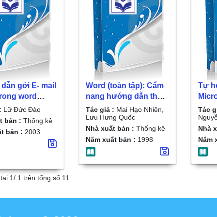
dẫn gởi E- mail
Word (toàn tập): Cẩm
Tự h
trong word
nang hướng dẫn thực
Micr
Lữ Đức Đào
hành/ Mai Hạo Nhiên,
Wind
:
Lữ Đức Đào
Tác giả :
Mai Hạo Nhiên,
Tác g
Lưu Hưng Quốc
Than
Lưu Hưng Quốc
Nguyễ
t bản :
Thống kê
biên 
Nhà xuất bản :
Thống kê
Nhà x
t bản :
2003
Năm xuất bản :
1998
Năm x
tại 1/ 1 trên tổng số 11