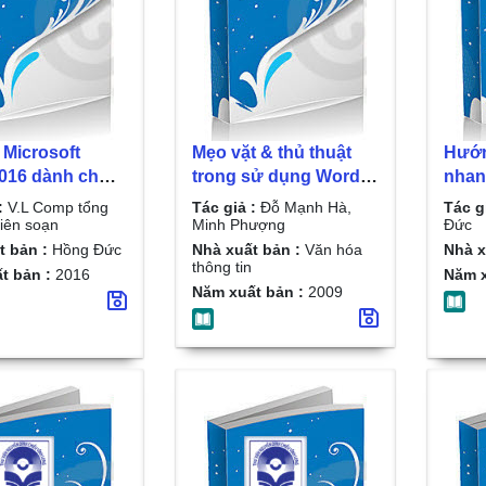
 Microsoft
Mẹo vặt & thủ thuật
Hướn
016 dành cho
trong sử dụng Word/
nhan
mới bắt đầu:
Đỗ Mạnh Hà, Minh
micr
:
V.L Comp tổng
Tác giả :
Đỗ Mạnh Hà,
Tác g
 thuật và phím
Phượng
Nguy
iên soạn
Minh Phượng
Đức
èm CD bài tập/
t bản :
Hồng Đức
Nhà xuất bản :
Văn hóa
Nhà x
thông tin
mp tổng hợp và
t bản :
2016
Năm x
Năm xuất bản :
2009
oạn