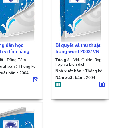
g dẫn học
Bí quyết và thủ thuật
 vi tính bằng
trong word 2003/ VN-
 9 trong 1 / Dũng
Guide tổng hợp và
iả :
Dũng Tâm.
Tác giả :
VN- Guide tổng
biên dịch
hợp và biên dịch
uất bản :
Thống kê
Nhà xuất bản :
Thống kê
uất bản :
2004.
Năm xuất bản :
2004