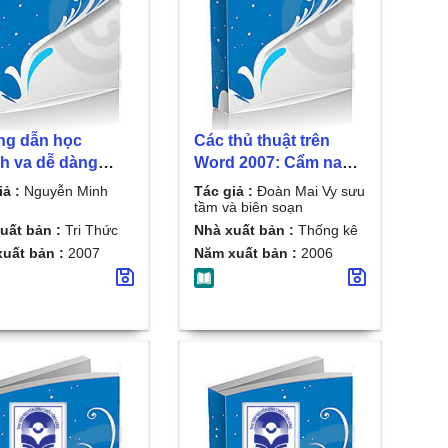
g dẫn học
Các thủ thuật trên
h va dễ dàng
Word 2007: Cẩm nang
osoft word 2007/
tin học văn phòng/
iả :
Nguyễn Minh
Tác giả :
Đoàn Mai Vy sưu
ễn Minh Đức
Đoàn Mai Vy sưu tầm
tầm và biên soạn
và biên soạn
uất bản :
Tri Thức
Nhà xuất bản :
Thống kê
uất bản :
2007
Năm xuất bản :
2006