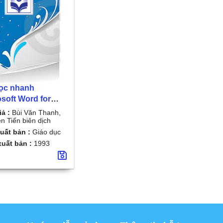
ọc nhanh
osoft Word for
ows/ Bùi Văn
iả :
Bùi Văn Thanh,
h, Nguyễn Tiến
n Tiến biên dịch
dịch
uất bản :
Giáo dục
uất bản :
1993