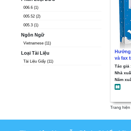
006.6
(
1
)
005.52
(
2
)
005.3
(
1
)
Ngôn Ngữ
Vietnamese
(
11
)
Hướng 
Loại Tài Liệu
và fax 
Tài Liệu Giấy
(
11
)
2003/ 
Tác giả 
Nhà xuấ
Năm xuấ
Trang hiện 