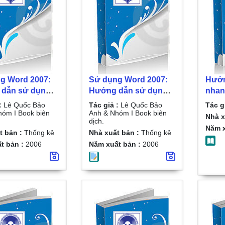
g Word 2007:
Sử dụng Word 2007:
Hướn
dẫn sử dụng
Hướng dẫn sử dụng
nhanh
ft office 2007 :
Microsoft office 2007 :
hình
:
Lê Quốc Bảo
Tác giả :
Lê Quốc Bảo
Tác g
Lê Quốc Bảo
2 tập/ Lê Quốc Bảo
Tâm.
hóm I Book biên
Anh & Nhóm I Book biên
Nhà x
dịch.
Nhóm I Book
Anh & Nhóm I Book
Năm x
t bản :
Thống kê
Nhà xuất bản :
Thống kê
h. T.1, 21 bài
biên dịch. T.2, 14 bài
t bản :
2006
Năm xuất bản :
2006
ành nâng cao
thực hành nâng cao
Word 2007
trong Word 2007