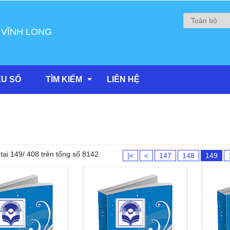
 VĨNH LONG
ỆU SỐ
TÌM KIẾM
LIÊN HỆ
tại 149/ 408 trên tổng số 8142
|<
<
147
148
149