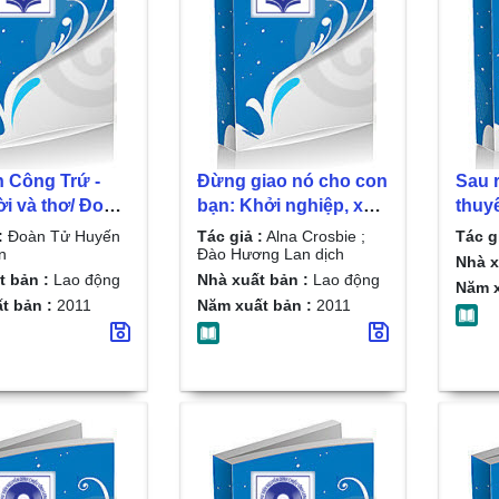
 Công Trứ -
Đừng giao nó cho con
Sau r
i và thơ/ Đoàn
bạn: Khởi nghiệp, xây
thuy
ến biên soạn
dựng và duy trì doanh
:
Đoàn Tử Huyến
Tác giả :
Alna Crosbie ;
Tác g
nghiệp gia đình/ Alna
n
Đào Hương Lan dịch
Nhà x
Crosbie ; Đào Hương
t bản :
Lao động
Nhà xuất bản :
Lao động
Năm x
Lan dịch
t bản :
2011
Năm xuất bản :
2011