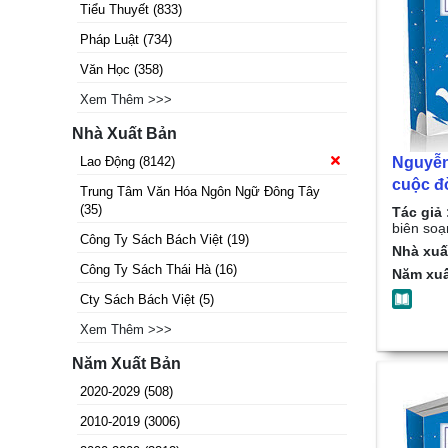
Tiểu Thuyết
(
833
)
Pháp Luật
(
734
)
Văn Học
(
358
)
Xem Thêm >>>
Nhà Xuất Bản
Nguyễn
Lao Động
(
8142
)
cuộc đờ
Trung Tâm Văn Hóa Ngôn Ngữ Đông Tây
Tử Huy
(
35
)
Tác giả 
biên soạ
Công Ty Sách Bách Việt
(
19
)
Nhà xuấ
Công Ty Sách Thái Hà
(
16
)
Năm xuấ
Cty Sách Bách Việt
(
5
)
Xem Thêm >>>
Năm Xuất Bản
2020-2029
(
508
)
2010-2019
(
3006
)