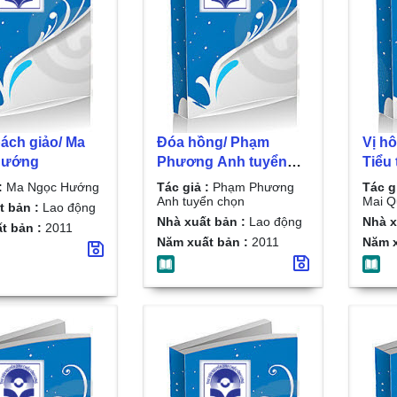
ách giảo/ Ma
Đóa hồng/ Phạm
Vị hô
Hướng
Phương Anh tuyển
Tiểu 
chọn
Anh 
:
Ma Ngọc Hướng
Tác giả :
Phạm Phương
Tác g
Anh tuyển chọn
Mai Q
t bản :
Lao động
Nhà xuất bản :
Lao động
Nhà x
t bản :
2011
Năm xuất bản :
2011
Năm x