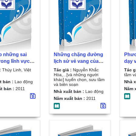
p những sai
Những chặng đường
Phươ
rong lĩnh vực
lịch sử vẻ vang của
dạy v
 - xây dựng -
giai cấp công nhân và
trong
:
Thùy Linh, Việt
Tác giả :
Nguyễn Khắc
Tác g
tình huống
tổ chức công đoàn
năng
Hòa,...[và những người
tầm v
khác] tuyển chọn, sưu tầm
chống rủi ro
Việt Nam (1929-2011)/
dạy đ
t bản :
Lao động
Nhà x
và biên soạn
inh doanh bất
Nguyễn Khắc Hòa,...
Lê V
t bản :
2011
Năm x
Nhà xuất bản :
Lao động
ản/ Thùy Linh,
[và những người
và h
Năm xuất bản :
2011
inh
khác] tuyển chọn, sưu
tầm và biên soạn