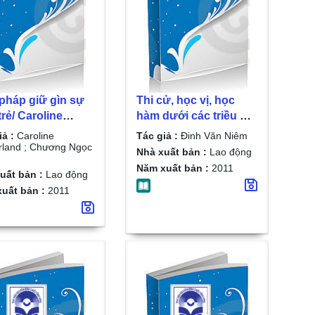
 pháp giữ gìn sự
Thi cử, học vị, học
trẻ/ Caroline
hàm dưới các triều đại
erland ; Chương
phong kiến Việt Nam/
iả :
Caroline
Tác giả :
Đinh Văn Niêm
 dịch
Đinh Văn Niêm
rland ; Chương Ngọc
Nhà xuất bản :
Lao động
Năm xuất bản :
2011
uất bản :
Lao động
uất bản :
2011