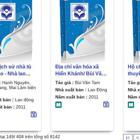
 lịch sử nhà tù
Địa chí văn hóa xã
Hộ c
o - Nhà lao
Hiển Khánh/ Bùi Văn
thuy
ốc (Huyền
Tam
:
Hạnh Nguyên,
Tác giả :
Bùi Văn Tam
Tác g
hà tù Côn Đảo -
ang, Mai Lâm biên
Nhà xuất bản :
Lao Động
Nhà x
o Phú Quốc)/
Năm xuất bản :
2011
Năm x
t bản :
Lao động
guyên, Nhật
t bản :
2011
 Mai Lâm biên
tại 149/ 408 trên tổng số 8142
|<
<