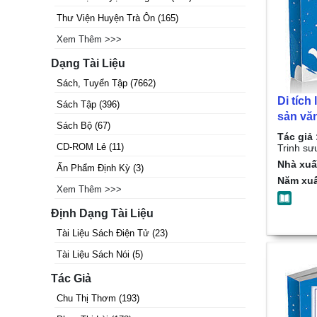
Thư Viện Huyện Trà Ôn
(
165
)
Xem Thêm >>>
Dạng Tài Liệu
Sách, Tuyển Tập
(
7662
)
Di tích 
Sách Tập
(
396
)
sản vă
Sách Bộ
(
67
)
Thùy Li
Tác giả 
CD-ROM Lẻ
(
11
)
sưu tầ
Trinh sư
Nhà xuấ
Ấn Phẩm Định Kỳ
(
3
)
Năm xuấ
Xem Thêm >>>
Định Dạng Tài Liệu
Tài Liệu Sách Điện Tử
(
23
)
Tài Liệu Sách Nói
(
5
)
Tác Giả
Chu Thị Thơm
(
193
)