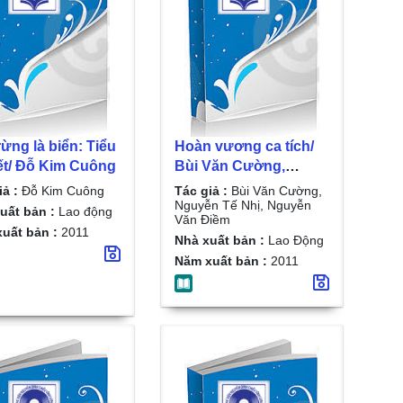
ừng là biển: Tiểu
Hoàn vương ca tích/
ết/ Đỗ Kim Cuông
Bùi Văn Cường,
Nguyễn Tế Nhị,
iả :
Đỗ Kim Cuông
Tác giả :
Bùi Văn Cường,
Nguyễn Văn Điềm
Nguyễn Tế Nhị, Nguyễn
uất bản :
Lao động
Văn Điềm
uất bản :
2011
Nhà xuất bản :
Lao Động
Năm xuất bản :
2011