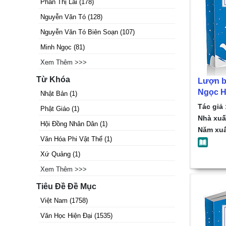
Phan Thị Lài
(
178
)
Nguyễn Văn Tó
(
128
)
Nguyễn Văn Tó Biên Soạn
(
107
)
Minh Ngọc
(
81
)
Xem Thêm >>>
Từ Khóa
Lượn b
Ngọc 
Nhật Bản
(
1
)
Tác giả 
Phật Giáo
(
1
)
Nhà xuấ
Hội Đồng Nhân Dân
(
1
)
Năm xuấ
Văn Hóa Phi Vật Thể
(
1
)
Xứ Quảng
(
1
)
Xem Thêm >>>
Tiêu Đề Đề Mục
Việt Nam
(
1758
)
Văn Học Hiện Đại
(
1535
)