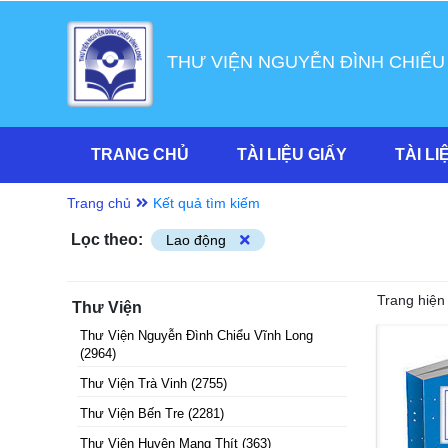
THƯ VIỆN NGUYỄN ĐÌNH CHIỂU
TRANG CHỦ
TÀI LIỆU GIẤY
TÀI LI
Trang chủ
Kết quả tìm kiếm
Lọc theo:
Lao động
Trang hiện 
Thư Viện
Thư Viện Nguyễn Đình Chiểu Vĩnh Long
(
2964
)
Thư Viện Trà Vinh
(
2755
)
Thư Viện Bến Tre
(
2281
)
Thư Viện Huyện Mang Thít
(
363
)