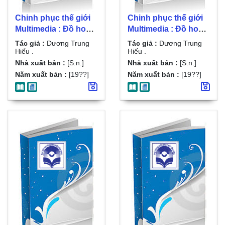
Chinh phục thế giới
Chinh phục thế giới
Multimedia : Đồ hoạ
Multimedia : Đồ hoạ
ứng dụng / Dương
ứng dụng / Dương
Tác giả :
Dương Trung
Tác giả :
Dương Trung
Trung Hiếu . Đĩa 1
Trung Hiếu . Đĩa 2
Hiếu .
Hiếu .
Nhà xuất bản :
[S.n.]
Nhà xuất bản :
[S.n.]
Năm xuất bản :
[19??]
Năm xuất bản :
[19??]