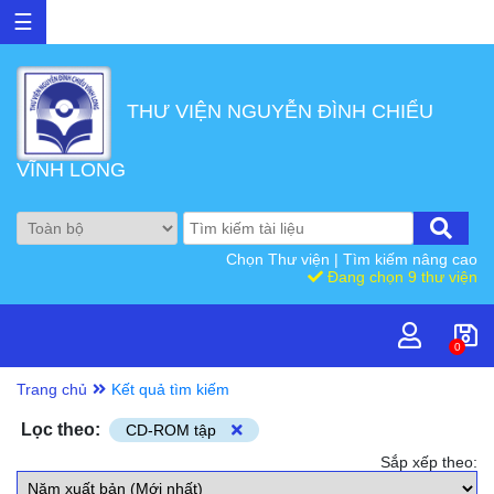
☰
THƯ VIỆN NGUYỄN ĐÌNH CHIỂU
VĨNH LONG
Chọn Thư viện
|
Tìm kiếm nâng cao
Đang chọn 9 thư viện
0
Trang chủ
Kết quả tìm kiếm
Lọc theo:
CD-ROM tập
Sắp xếp theo: