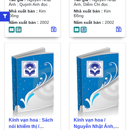
Quỳnh Anh đọc . D.5
Ông thầy nóng tính
Ánh ; Quỳnh Anh đọc .
Ánh, Diễm Chi đọc .
, Xin lỗi mày, tai to
Nhà xuất bản :
Kim
Nhà xuất bản :
Kim
Đồng
Đồng
Năm xuất bản :
2002
Năm xuất bản :
2002
Kính vạn hoa : Sách
Kính vạn hoa /
nói khiếm thị /
Nguyễn Nhật Ánh,