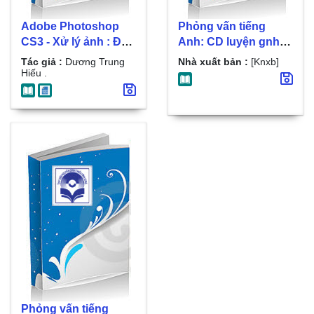
Adobe Photoshop
Phỏng vấn tiếng
CS3 - Xử lý ảnh : Đồ
Anh: CD luyện gnhe
họa ứng dụng /
tiếng Anh. Đĩa 2
Tác giả :
Dương Trung
Nhà xuất bản :
[Knxb]
Dương Trung Hiếu .
Hiếu .
Đĩa 1 , Phần 1 : Cơ
bản
Phỏng vấn tiếng