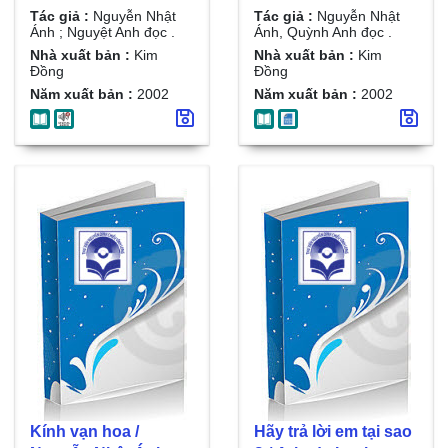
Nguyễn Nhật Ánh ;
Quỳnh Anh đọc . Đ. 5
Tác giả :
Nguyễn Nhật
Tác giả :
Nguyễn Nhật
Nguyệt Anh đọc . D.2
, Xin lỗi mày, tai to
Ánh ; Nguyệt Anh đọc .
Ánh, Quỳnh Anh đọc .
, Những con gấu
Nhà xuất bản :
Kim
Nhà xuất bản :
Kim
Đồng
Đồng
bông
Năm xuất bản :
2002
Năm xuất bản :
2002
Kính vạn hoa /
Hãy trả lời em tại sao