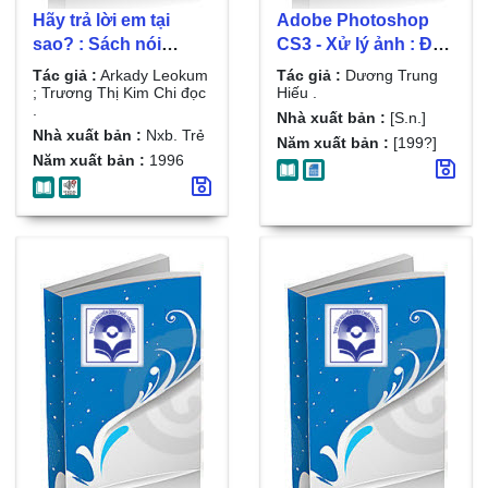
Hãy trả lời em tại
Adobe Photoshop
sao? : Sách nói
CS3 - Xử lý ảnh : Đồ
khiếm thị / Arkady
họa ứng dụng /
Tác giả :
Arkady Leokum
Tác giả :
Dương Trung
Leokum ; Trương Thị
Dương Trung Hiếu .
; Trương Thị Kim Chi đọc
Hiếu .
.
Kim Chi đọc . D.1
Đĩa 2 , Phần 1 : Cơ
Nhà xuất bản :
[S.n.]
Nhà xuất bản :
Nxb. Trẻ
bản
Năm xuất bản :
[199?]
Năm xuất bản :
1996