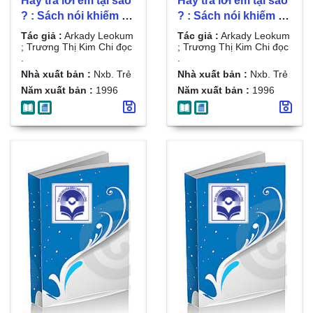
Hãy trả lời em tại sao
Hãy trả lời em tại sao
? : Sách nói khiếm thị
? : Sách nói khiếm thị
/ Arkady Leokum ;
/ Arkady Leokum ;
Tác giả :
Arkady Leokum
Tác giả :
Arkady Leokum
Trương Thị Kim Chi
Trương Thị Kim Chi
; Trương Thị Kim Chi đọc
; Trương Thị Kim Chi đọc
.
.
đọc . D.3
đọc . D.2
Nhà xuất bản :
Nxb. Trẻ
Nhà xuất bản :
Nxb. Trẻ
Năm xuất bản :
1996
Năm xuất bản :
1996