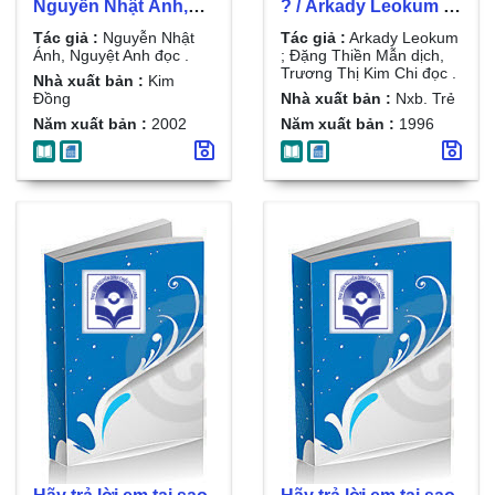
Nguyễn Nhật Ánh,
? / Arkady Leokum ;
Nguyệt Anh đọc . Đ.
Đặng Thiền Mẫn
Tác giả :
Nguyễn Nhật
Tác giả :
Arkady Leokum
2 , Những con gấu
dịch, Trương Thị Kim
Ánh, Nguyệt Anh đọc .
; Đặng Thiền Mẫn dịch,
Trương Thị Kim Chi đọc .
bông
Chi đọc . Đ. 1
Nhà xuất bản :
Kim
Đồng
Nhà xuất bản :
Nxb. Trẻ
Năm xuất bản :
2002
Năm xuất bản :
1996