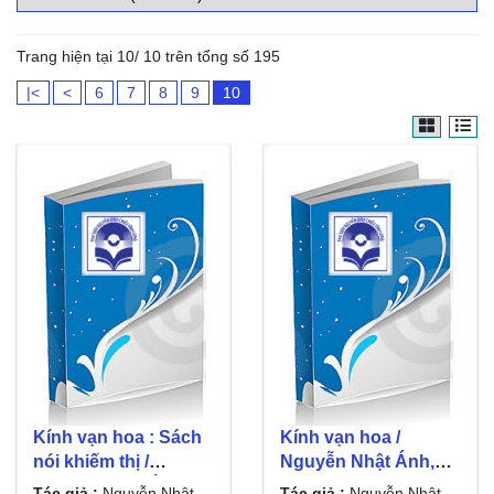
Trang hiện tại 10/ 10 trên tổng số 195
|<
<
6
7
8
9
10
Kính vạn hoa : Sách
Kính vạn hoa /
nói khiếm thị /
Nguyễn Nhật Ánh,
Nguyễn Nhật Ánh ;
Diễm Chi đọc . Đ. 4 ,
Tác giả :
Nguyễn Nhật
Tác giả :
Nguyễn Nhật