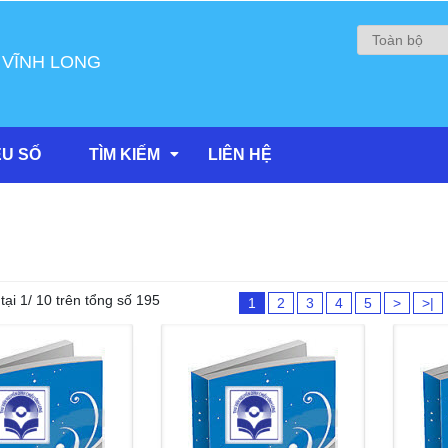
 VĨNH LONG
ỆU SỐ
TÌM KIẾM
LIÊN HỆ
tại 1/ 10 trên tổng số 195
1
2
3
4
5
>
>|