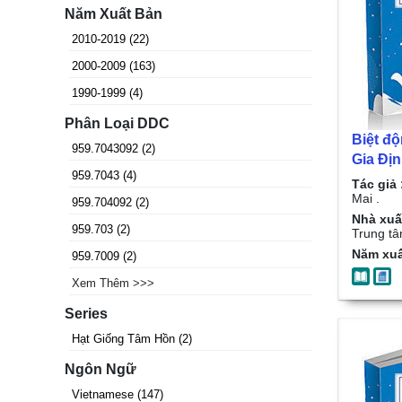
Năm Xuất Bản
2010-2019
(
22
)
2000-2009
(
163
)
1990-1999
(
4
)
Phân Loại DDC
Biệt độ
959.7043092
(
2
)
Gia Đị
959.7043
(
4
)
Xuân Ma
Tác giả 
Mai .
959.704092
(
2
)
Nhà xuấ
959.703
(
2
)
Trung tâ
Năm xuấ
959.7009
(
2
)
Xem Thêm >>>
Series
Hạt Giống Tâm Hồn
(
2
)
Ngôn Ngữ
Vietnamese
(
147
)