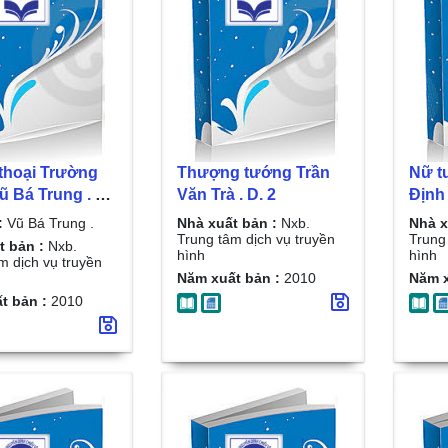
thoại Trường
Thượng tướng Trần
Nữ t
 . D.
Văn Trà . D. 2
Định 
:
Vũ Bá Trung .
Nhà xuất bản :
Nxb.
Nhà x
Trung tâm dịch vụ truyền
Trung
t bản :
Nxb.
hình
hình
m dịch vụ truyền
Năm xuất bản :
2010
Năm x
t bản :
2010