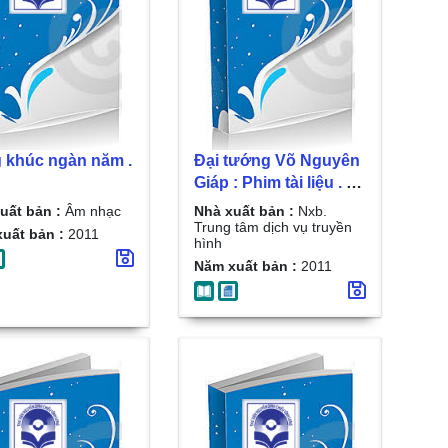
 khúc ngàn năm .
Đại tướng Võ Nguyên
Giáp : Phim tài liệu . D.
1
uất bản :
Âm nhạc
Nhà xuất bản :
Nxb.
Trung tâm dịch vụ truyền
uất bản :
2011
hình
Năm xuất bản :
2011