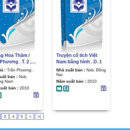
g Hoa Thám /
Truyện cổ tích Việt
Nam bằng hình . D. 1
cháy đường chân
iả :
Trần Phương .
Nhà xuất bản :
Nxb. Đồng
Nai
uất bản :
Nxb.
ng Nam
Năm xuất bản :
2010
uất bản :
2010
3
4
5
>
>|