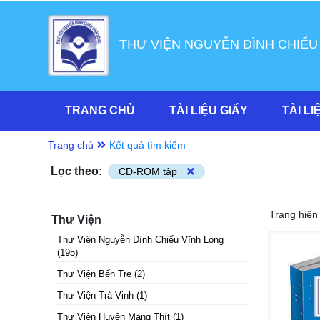
THƯ VIỆN NGUYỄN ĐÌNH CHIỂU
TRANG CHỦ
TÀI LIỆU GIẤY
TÀI LI
Trang chủ
Kết quả tìm kiếm
Lọc theo:
CD-ROM tập
Trang hiện 
Thư Viện
Thư Viện Nguyễn Đình Chiểu Vĩnh Long
(
195
)
Thư Viện Bến Tre
(
2
)
Thư Viện Trà Vinh
(
1
)
Thư Viện Huyện Mang Thít
(
1
)