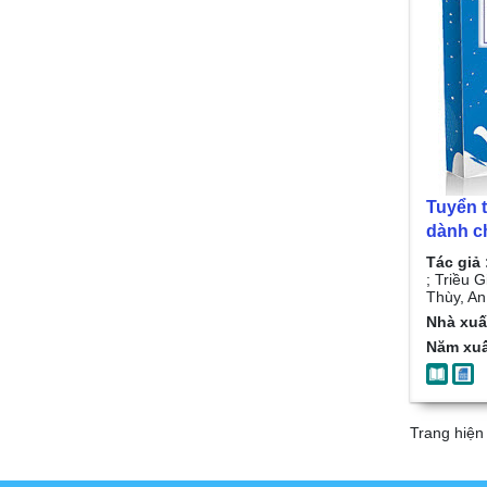
Tuyển t
dành ch
Bennett J Willia
Tác giả 
Triều G
; Triều 
Thùy, An
Thùy, A
Nhà xuấ
1
Năm xuấ
Trang hiện 