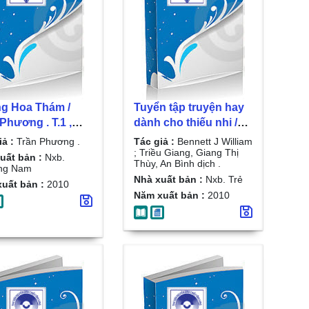
g Hoa Thám /
Tuyển tập truyện hay
dành cho thiếu nhi /
lĩnh áo nâu
Bennett J William ;
iả :
Trần Phương .
Tác giả :
Bennett J William
Triều Giang, Giang Thị
; Triều Giang, Giang Thị
uất bản :
Nxb.
Thùy, An Bình dịch .
Thùy, An Bình dịch . T.
ng Nam
Nhà xuất bản :
Nxb. Trẻ
2
uất bản :
2010
Năm xuất bản :
2010