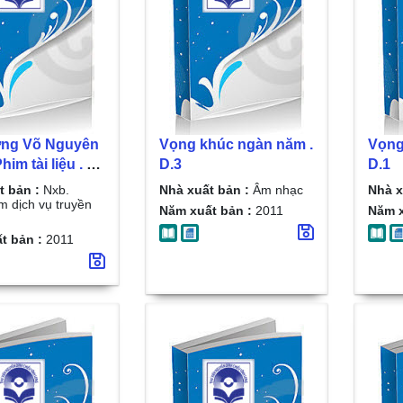
ớng Võ Nguyên
Vọng khúc ngàn năm .
Vọng
him tài liệu . D.
D.3
D.1
t bản :
Nxb.
Nhà xuất bản :
Âm nhạc
Nhà x
m dịch vụ truyền
Năm xuất bản :
2011
Năm x
t bản :
2011