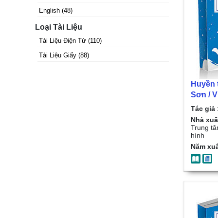
English
(
48
)
Loại Tài Liệu
Tài Liệu Điện Tử
(
110
)
Tài Liệu Giấy
(
88
)
Huyền 
Sơn / Vũ Bá Trung
1
Tác giả 
Nhà xuấ
Trung tâ
hình
Năm xuấ