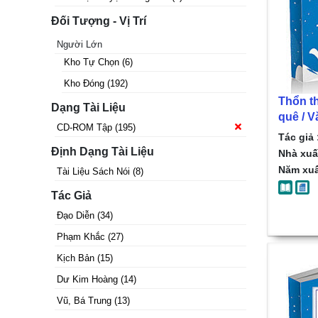
Đối Tượng - Vị Trí
Người Lớn
Kho Tự Chọn
(
6
)
Kho Đóng
(
192
)
Thổn t
Dạng Tài Liệu
quê / V
CD-ROM Tập
(
195
)
Tác giả 
Định Dạng Tài Liệu
Nhà xuấ
Năm xuấ
Tài Liệu Sách Nói
(
8
)
Tác Giả
Đạo Diễn
(
34
)
Phạm Khắc
(
27
)
Kịch Bản
(
15
)
Dư Kim Hoàng
(
14
)
Vũ, Bá Trung
(
13
)