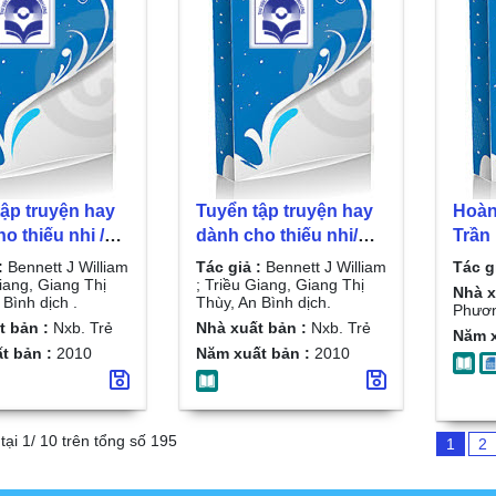
ập truyện hay
Tuyển tập truyện hay
Hoàn
o thiếu nhi /
dành cho thiếu nhi/
Trần Phương . T. 2 ,
m ;
Bennett J William ;
Lửa 
:
Bennett J William
Tác giả :
Bennett J William
Tác g
iang, Giang Thị
Triều Giang, Giang Thị
trời
Giang, Giang Thị
; Triều Giang, Giang Thị
Nhà x
 Bình dịch .
Thùy, An Bình dịch.
n Bình dịch . T.
Thùy, An Bình dịch. T.
Phươ
t bản :
Nxb. Trẻ
Nhà xuất bản :
Nxb. Trẻ
2
Năm x
t bản :
2010
Năm xuất bản :
2010
tại 1/ 10 trên tổng số 195
1
2