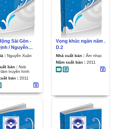
động Sài Gòn -
Vọng khúc ngàn năm .
Định / Nguyễn
D.2
Mai . D. 2
iả :
Nguyễn Xuân
Nhà xuất bản :
Âm nhạc
Năm xuất bản :
2011
uất bản :
Nxb.
 tâm truyền hình
uất bản :
2011