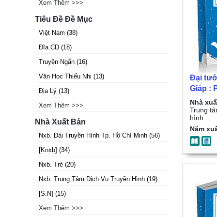
Xem Thêm >>>
Tiêu Đề Đề Mục
Việt Nam
(
38
)
Đĩa CD
(
18
)
Truyện Ngắn
(
16
)
Văn Học Thiếu Nhi
(
13
)
Đại tư
Giáp : P
Địa Lý
(
13
)
2
Nhà xuấ
Xem Thêm >>>
Trung tâ
hình
Nhà Xuất Bản
Năm xuấ
Nxb. Đài Truyền Hình Tp. Hồ Chí Minh
(
56
)
[Knxb]
(
34
)
Nxb. Trẻ
(
20
)
Nxb. Trung Tâm Dịch Vụ Truyền Hình
(
19
)
[S.n]
(
15
)
Xem Thêm >>>