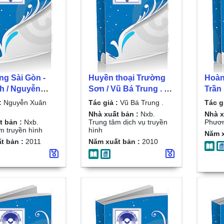
ng Sài Gòn -
Huyền thoại Trường
Hoàn
nh / Nguyễn
Sơn / Vũ Bá Trung . D.
Trần Phương . T.1 ,
i . D. 1
2
Thủ 
:
Nguyễn Xuân
Tác giả :
Vũ Bá Trung .
Tác g
Nhà xuất bản :
Nxb.
Nhà x
t bản :
Nxb.
Trung tâm dịch vụ truyền
Phươ
m truyền hình
hình
Năm x
t bản :
2011
Năm xuất bản :
2010