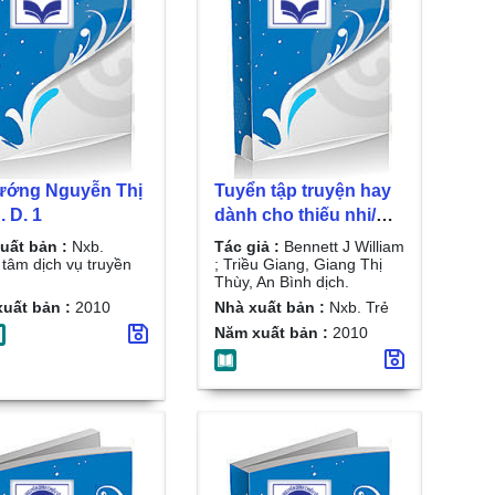
ướng Nguyễn Thị
Tuyển tập truyện hay
. D. 1
dành cho thiếu nhi/
Bennett J William ;
uất bản :
Nxb.
Tác giả :
Bennett J William
Triều Giang, Giang Thị
 tâm dịch vụ truyền
; Triều Giang, Giang Thị
Thùy, An Bình dịch.
Thùy, An Bình dịch. T.
uất bản :
2010
Nhà xuất bản :
Nxb. Trẻ
1
Năm xuất bản :
2010