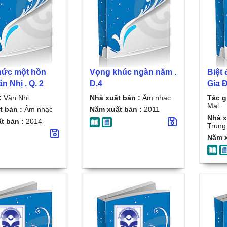
hức một hồn
Vọng khúc ngàn năm .
Biệt 
ăn Nhị . Q. 2
D.4
Gia 
Xuân 
:
Văn Nhị .
Nhà xuất bản :
Âm nhạc
Tác g
Mai .
t bản :
Âm nhạc
Năm xuất bản :
2011
Nhà x
t bản :
2014
Trung
Năm x